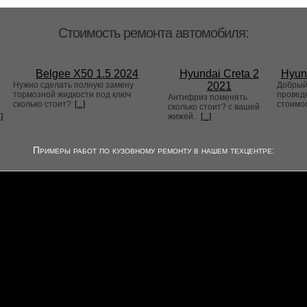
Стоимость ремонта автомобиля:
Belgee X50 1.5 2024
Hyundai Creta 2
Hyun
Нужно сделать полную замену
2021
Добрый 
тормозной жидкости под ключ
проведе
Антифриз поменять
сколько стоит?
[...]
стоимо
сколько стоит? с вашей
.]
жижей..
[...]
Примеры работ по кузовному ремонту в нашем техцентре: