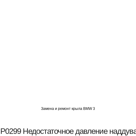
О
АВТОМИГ СЗАО
АВТОМИГ ЮВАО
АВТОМИГ САО
Замена и ремонт крыла BMW 3
P0299 Недостаточное давление наддув