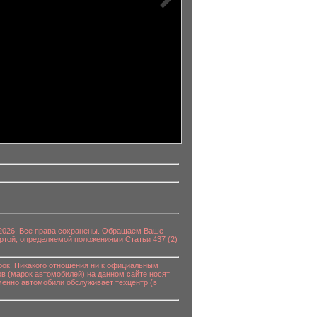
0-2026. Все права сохранены. Обращаем Ваше
ртой, определяемой положениями Статьи 437 (2)
к. Никакого отношения ни к официальным
в (марок автомобилей) на данном сайте носят
енно автомобили обслуживает техцентр (в