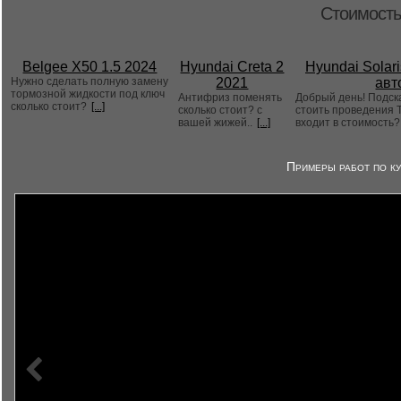
Стоимость
Belgee X50 1.5 2024
Hyundai Creta 2
Hyundai Solari
Нужно сделать полную замену
2021
авт
тормозной жидкости под ключ
Антифриз поменять
Добрый день! Подск
сколько стоит?
[...]
сколько стоит? с
стоить проведения Т
вашей жижей..
[...]
входит в стоимость
Примеры работ по ку