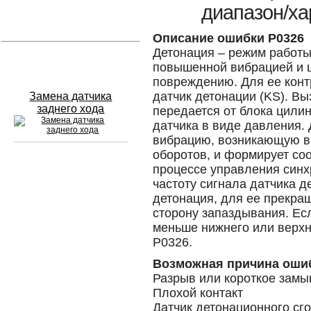
диапазон/ха
Устранение вмятин
Описание ошибки P0326
Детонация – режим работ
Слесарный ремонт
повышенной вибрацией и ш
повреждению. Для ее конт
датчик детонации (KS). В
Замена датчика
заднего хода
передается от блока цили
датчика в виде давления. 
вибрацию, возникающую в
оборотов, и формирует со
процессе управления синх
Сход развал
частоту сигнала датчика д
детонация, для ее прекра
Замена масла в двигателе
сторону запаздывания. Ес
меньше нижнего или верхн
Промывка инжектора
P0326.
Заправка кондиционера
Возможная причина оши
Разрыв или короткое замы
Шиномонтаж
Плохой контакт
Эндоскопия двигателя
Датчик детонационного сг