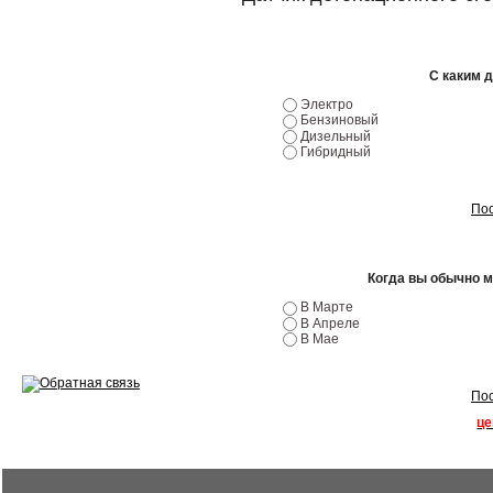
Ремонт двигателей
Регулировка ЭУР
С каким 
Электро
Антикор автомобиля
Бензиновый
Дизельный
Гибридный
Диагностика перед…
Стоимость диагностики
Пос
Обслуживание такси
Когда вы обычно 
Хранение шин
В Марте
В Апреле
Запчасти по ВИН
В Мае
Пос
це
Вакансии