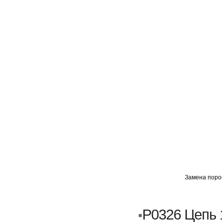
ГЛАВНАЯ
АВТОМИГ ВАО
АВТОМИГ СЗАО
Замена порог
Кузовной ремонт
Пескоструйка
P0326 Цепь 
Замена порогов и арок