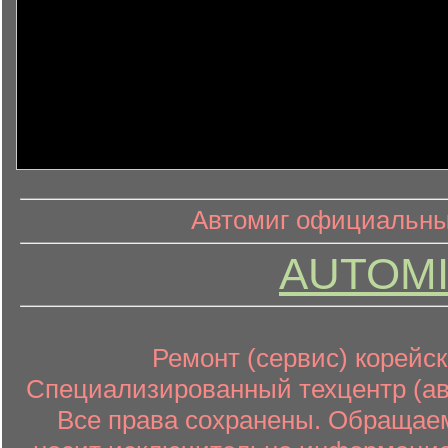
информ
информационный контент
Автомиг официальный
AUTOMI
Ремонт (сервис) корейск
Специализированный техцентр (авт
Все права сохранены. Обращаем