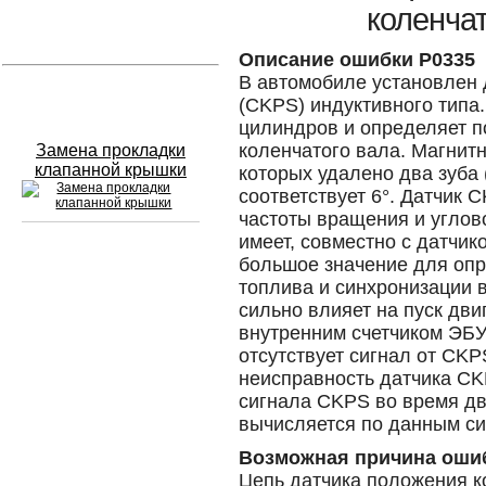
коленча
Устранение вмятин
Описание ошибки P0335
В автомобиле установлен 
Слесарный ремонт
(CKPS) индуктивного типа.
цилиндров и определяет п
коленчатого вала. Магнитн
Замена прокладки
клапанной крышки
которых удалено два зуба 
соответствует 6°. Датчик
частоты вращения и углов
имеет, совместно с датчи
большое значение для оп
Сход развал
топлива и синхронизации 
сильно влияет на пуск дви
Замена масла в двигателе
внутренним счетчиком ЭБУ
отсутствует сигнал от CKP
Промывка инжектора
неисправность датчика CK
Заправка кондиционера
сигнала CKPS во время д
вычисляется по данным с
Шиномонтаж
Возможная причина оши
Эндоскопия двигателя
Цепь датчика положения к