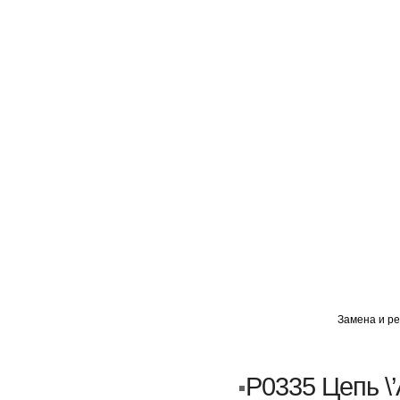
ГЛАВНАЯ
АВТОМИГ ВАО
АВТОМИГ СЗАО
Замена и ре
Кузовной ремонт
Пескоструйка
P0335 Цепь \’
Замена порогов и арок