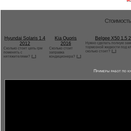
Стоимость
Hyundai Solaris 1.4
Kia Quoris
Belgee X50 1.5 
2012
2016
Нужно сделать полную за
тормозной жидкости под к
Сколько стоит цепь грм
Сколько стоит
сколько стоит?
[...]
поменять с
заправка
нятяжителями?
[...]
кондиционера?
[...]
Примеры работ по ку