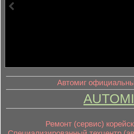
информ
информационный контент
Автомиг официальный
AUTOMI
Ремонт (сервис) корейск
Специализированный техцентр (авт