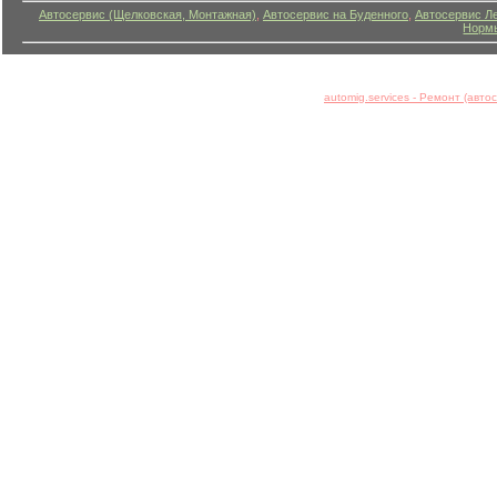
Автосервис (Щелковская, Монтажная)
,
Автосервис на Буденного
,
Автосервис Л
Нормы
automig.services - Ремонт (авт