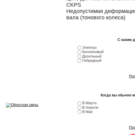
CKPS
Ремонт двигателей
Недопустимая деформация
вала (тонового колеса)
Регулировка ЭУР
Антикор автомобиля
С каким 
Диагностика перед…
Электро
Бензиновый
Стоимость диагностики
Дизельный
Гибридный
Обслуживание такси
Пос
Хранение шин
Запчасти по ВИН
Когда вы обычно 
В Марте
В Апреле
В Мае
Вакансии
Пос
це