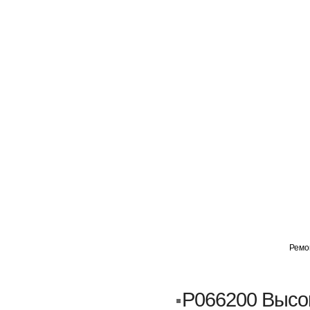
ГЛАВНАЯ
АВТОМИГ ВАО
АВТОМИГ СЗАО
Ремо
Кузовной ремонт
Пескоструйка
P066200 Высо
Замена порогов и арок