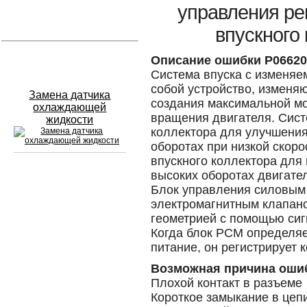
управления ре
Устранение вмятин
впускного 
Слесарный ремонт
Описание ошибки P06620
Система впуска с изменяе
собой устройство, изменя
Замена датчика
создания максимальной м
охлаждающей
вращения двигателя. Сист
жидкости
коллектора для улучшения
оборотах при низкой скор
впускного коллектора для
высоких оборотах двигател
Сход развал
Блок управления силовым 
электромагнитным клапано
Замена масла в двигателе
геометрией с помощью сиг
Когда блок PCM определяе
Промывка инжектора
питание, он регистрирует 
Заправка кондиционера
Возможная причина оши
Плохой контакт в разъеме
Шиномонтаж
Короткое замыкание в цеп