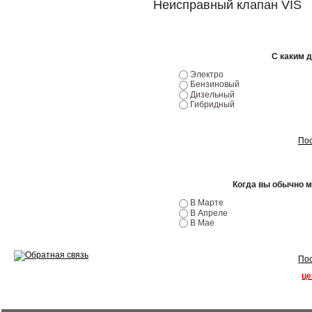
Неисправный клапан VIS
Эндоскопия двигателя
Ремонт двигателей
С каким 
Регулировка ЭУР
Электро
Бензиновый
Антикор автомобиля
Дизельный
Гибридный
Диагностика перед…
Стоимость диагностики
Пос
Обслуживание такси
Когда вы обычно 
Хранение шин
В Марте
В Апреле
Запчасти по ВИН
В Мае
Пос
це
Вакансии