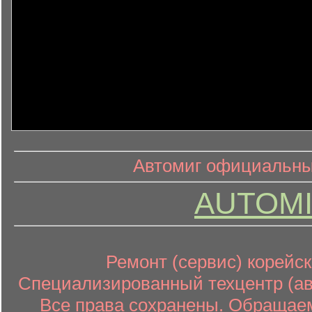
информ
информационный контент
Автомиг официальный
AUTOMI
Ремонт (сервис) корейск
Специализированный техцентр (авт
Все права сохранены. Обращаем