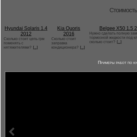
Стоимость
Hyundai Solaris 1.4
Kia Quoris
Belgee X50 1.5 
2012
2016
Нужно сделать полную за
тормозной жидкости под к
Сколько стоит цепь грм
Сколько стоит
сколько стоит?
[...]
поменять с
заправка
нятяжителями?
[...]
кондиционера?
[...]
Примеры работ по ку