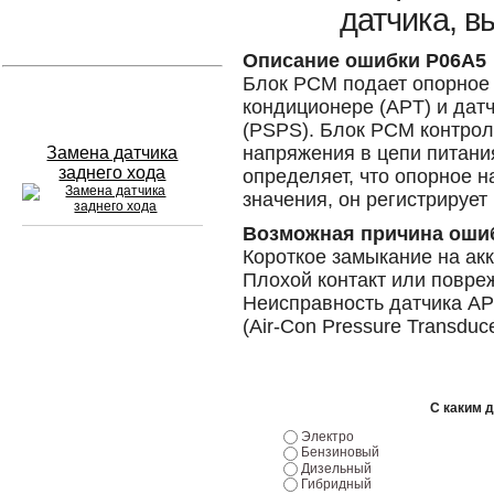
датчика, в
Устранение вмятин
Описание ошибки P06A5
Блок PCM подает опорное 
Слесарный ремонт
кондиционере (APT) и дат
(PSPS). Блок PCM контрол
напряжения в цепи питани
Замена датчика
заднего хода
определяет, что опорное 
значения, он регистрирует
Возможная причина оши
Короткое замыкание на ак
Сход развал
Плохой контакт или повре
Неисправность датчика AP
Замена масла в двигателе
(Air-Con Pressure Transduce
Промывка инжектора
Заправка кондиционера
С каким 
Электро
Шиномонтаж
Бензиновый
Дизельный
Гибридный
Эндоскопия двигателя