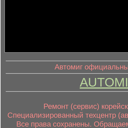
информ
информационный контент
Автомиг официальный
AUTOMI
Ремонт (сервис) корейск
Специализированный техцентр (авт
Все права сохранены. Обращаем