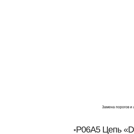
ГЛАВНАЯ
АВТОМИГ ВАО
АВТОМИГ СЗАО
Замена порогов и 
Кузовной ремонт
Пескоструйка
P06A5 Цепь «D
Замена порогов и арок