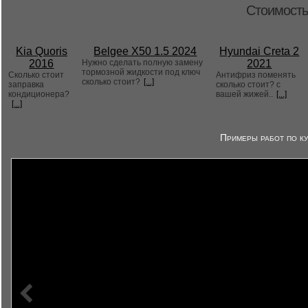
Стоимость
Kia Quoris
Belgee X50 1.5 2024
Hyundai Creta 2
2016
Нужно сделать полную замену
2021
тормозной жидкости под ключ
Сколько стоит
Антифриз поменять
сколько стоит?
[...]
заправка
сколько стоит? с
кондиционера?
вашей жижей..
[...]
[...]
Примеры работ по ку