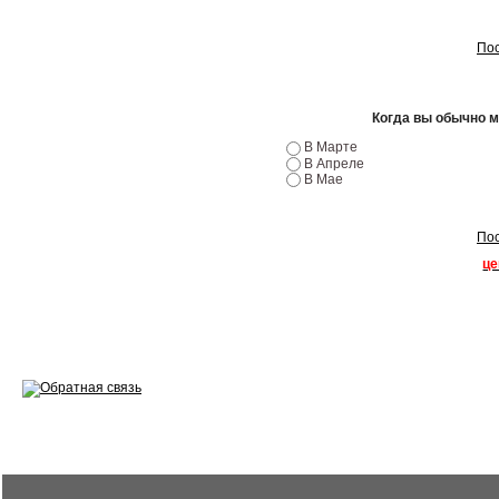
Ремонт двигателей
Пос
Регулировка ЭУР
Антикор автомобиля
Когда вы обычно 
В Марте
Диагностика перед…
В Апреле
В Мае
Стоимость диагностики
Пос
Обслуживание такси
це
Хранение шин
Запчасти по ВИН
Вакансии