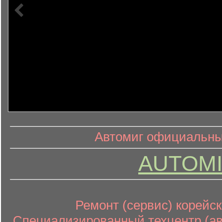
информ
информационный контент
Автомиг официальный
AUTOMI
Ремонт (сервис) корейск
Специализированный техцентр (авт