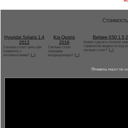
Стоимость
Hyundai Solaris 1.4
Kia Quoris
Belgee X50 1.5 
2012
2016
Нужно сделать полную за
тормозной жидкости под к
Сколько стоит цепь грм
Сколько стоит
сколько стоит?
[...]
поменять с
заправка
нятяжителями?
[...]
кондиционера?
[...]
Примеры работ по ку