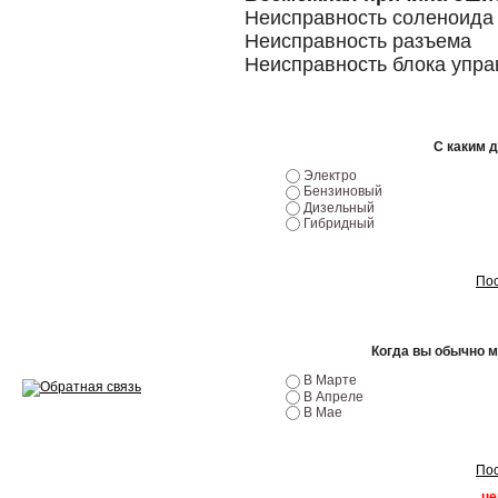
Неисправность соленоида
Ремонт двигателей
Неисправность разъема
Неисправность блока упра
Регулировка ЭУР
Антикор автомобиля
С каким 
Диагностика перед…
Электро
Бензиновый
Стоимость диагностики
Дизельный
Гибридный
Обслуживание такси
Пос
Хранение шин
Запчасти по ВИН
Когда вы обычно 
В Марте
В Апреле
В Мае
Вакансии
Пос
це