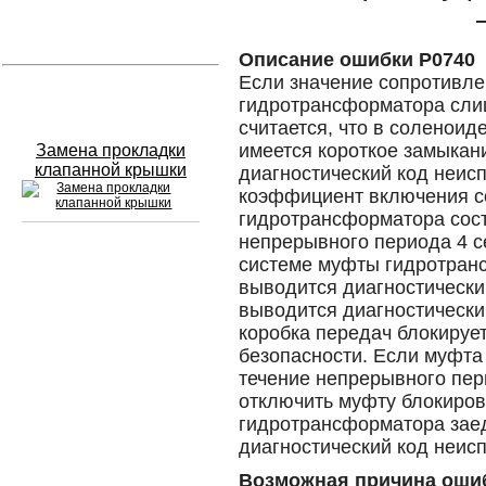
Устранение вмятин
Описание ошибки P0740
Если значение сопротивл
Слесарный ремонт
гидротрансформатора сли
считается, что в соленои
имеется короткое замыкан
Замена прокладки
клапанной крышки
диагностический код неис
коэффициент включения 
гидротрансформатора сост
непрерывного периода 4 се
системе муфты гидротранс
Сход развал
выводится диагностически
выводится диагностически
Замена масла в двигателе
коробка передач блокирует
безопасности. Если муфта
Промывка инжектора
течение непрерывного пер
Заправка кондиционера
отключить муфту блокировк
гидротрансформатора заед
Шиномонтаж
диагностический код неис
Эндоскопия двигателя
Возможная причина оши