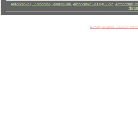
Автосервис (Щелковская, Монтажная)
,
Автосервис на Буденного
,
Автосервис Л
Нормы
automig.services - Ремонт (авт