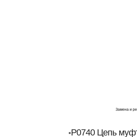
ГЛАВНАЯ
АВТОМИГ ВАО
АВТОМИГ СЗАО
Замена и ре
Кузовной ремонт
Пескоструйка
P0740 Цепь муф
Замена порогов и арок