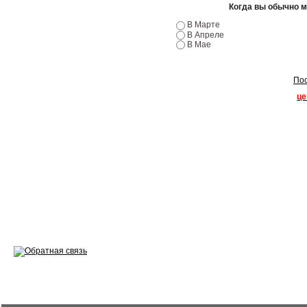
Эндоскопия двигателя
Когда вы обычно 
В Марте
Ремонт двигателей
В Апреле
В Мае
Регулировка ЭУР
Пос
Антикор автомобиля
це
Диагностика перед…
Стоимость диагностики
Обслуживание такси
Хранение шин
Запчасти по ВИН
Вакансии