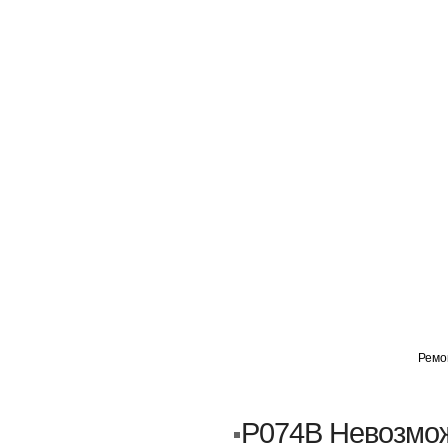
ГЛАВНАЯ
АВТОМИГ ВАО
АВТОМИГ СЗАО
Ремо
Кузовной ремонт
Пескоструйка
P074B Невозмож
Замена порогов и арок