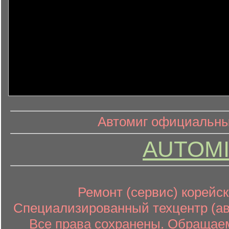
информ
информационный контент
Автомиг официальный
AUTOMI
Ремонт (сервис) корейск
Специализированный техцентр (авт
Все права сохранены. Обращаем