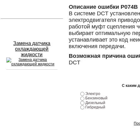
Описание ошибки P074B
Устранение вмятин
В системе DCT установлен
электродвигателя приводо
работой муфт сцепления ч
Слесарный ремонт
выбирает оптимальную пе
устанавливает это код неи
Замена датчика
включения передачи.
охлаждающей
жидкости
Возможная причина оши
DCT
Сход развал
С каким 
Электро
Замена масла в двигателе
Бензиновый
Дизельный
Гибридный
Промывка инжектора
Заправка кондиционера
Пос
Шиномонтаж