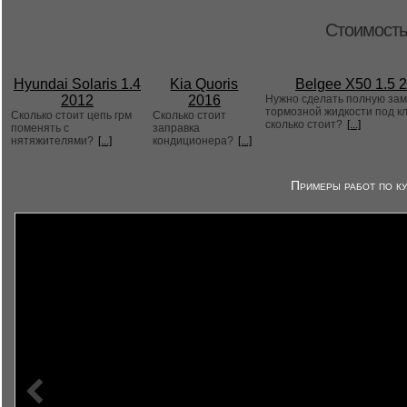
Стоимость
Hyundai Solaris 1.4
Kia Quoris
Belgee X50 1.5 
2012
2016
Нужно сделать полную за
тормозной жидкости под к
Сколько стоит цепь грм
Сколько стоит
сколько стоит?
[...]
поменять с
заправка
нятяжителями?
[...]
кондиционера?
[...]
Примеры работ по ку