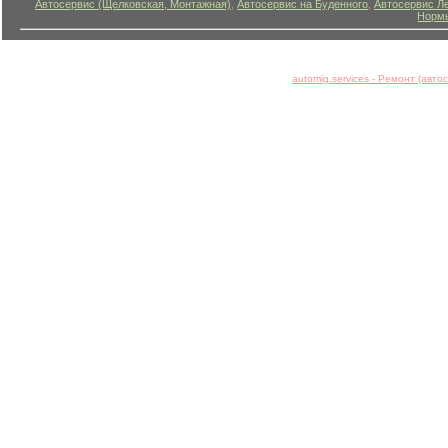
Автосервис (Щелковская, Монтажная)
,
Автосервис на Буденного
,
Автосервис Л
Нормы
automig.services - Ремонт (авт