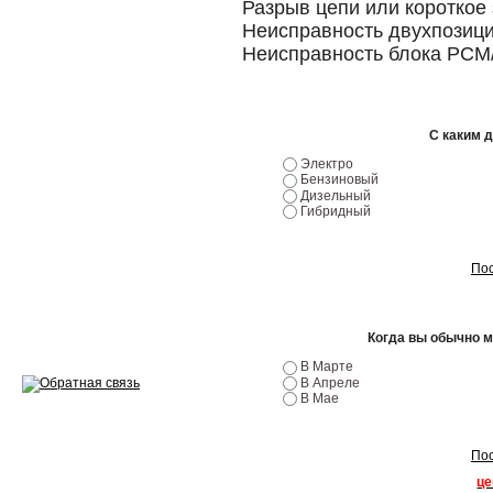
Разрыв цепи или короткое
Неисправность двухпозици
Ремонт двигателей
Неисправность блока PCM
Регулировка ЭУР
Антикор автомобиля
С каким 
Диагностика перед…
Электро
Бензиновый
Дизельный
Стоимость диагностики
Гибридный
Обслуживание такси
Пос
Хранение шин
Запчасти по ВИН
Когда вы обычно 
В Марте
В Апреле
В Мае
Вакансии
Пос
це