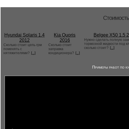
Стоимость
Hyundai Solaris 1.4
Kia Quoris
Belgee X50 1.5 
2012
2016
Нужно сделать полную за
тормозной жидкости под к
Сколько стоит цепь грм
Сколько стоит
сколько стоит?
[...]
поменять с
заправка
нятяжителями?
[...]
кондиционера?
[...]
Примеры работ по ку