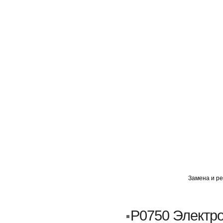
ГЛАВНАЯ
АВТОМИГ ВАО
АВТОМИГ СЗАО
Замена и ре
Кузовной ремонт
Пескоструйка
P0750 Электр
Замена порогов и арок