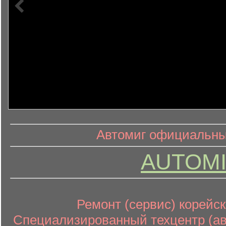
информ
информационный контент
Автомиг официальный
AUTOMI
Ремонт (сервис) корейск
Специализированный техцентр (авт