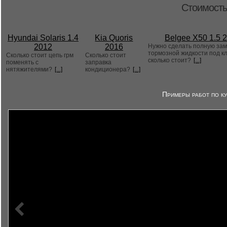
Стоимость
Hyundai Solaris 1.4
Kia Quoris
Belgee X50 1.5 
2012
2016
Нужно сделать полную за
тормозной жидкости под к
Сколько стоит цепь грм
Сколько стоит
сколько стоит?
[...]
поменять с
заправка
нятяжителями?
[...]
кондиционера?
[...]
Примеры работ по ку