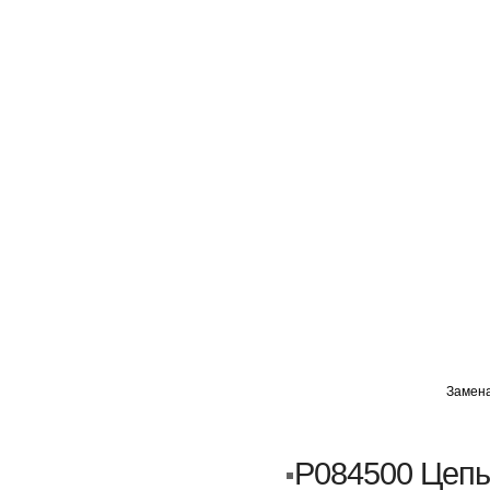
ГЛАВНАЯ
АВТОМИГ ВАО
АВТОМИГ СЗАО
Замена
Кузовной ремонт
Пескоструйка
P084500 Цепь
Замена порогов и арок