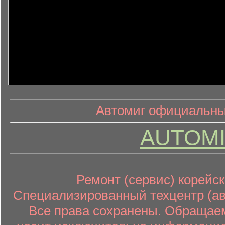
информ
информационный контент
Автомиг официальный
AUTOMI
Ремонт (сервис) корейск
Специализированный техцентр (авт
Все права сохранены. Обращаем