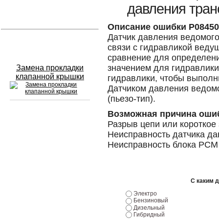
давления тран
Устранение вмятин
Описание ошибки P08450
Датчик давления ведомого
Слесарный ремонт
связи с гидравликой веду
сравнение для определен
значением для гидравлики
Замена прокладки
клапанной крышки
гидравлики, чтобы выполн
Датчиком давления ведомо
(пьезо-тип).
Возможная причина оши
Сход развал
Разрыв цепи или короткое
Неисправность датчика д
Замена масла в двигателе
Неисправность блока PCM
Промывка инжектора
Заправка кондиционера
С каким 
Электро
Шиномонтаж
Бензиновый
Дизельный
Гибридный
Эндоскопия двигателя