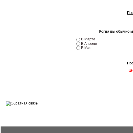
Ремонт двигателей
Пос
Регулировка ЭУР
Антикор автомобиля
Когда вы обычно 
В Марте
Диагностика перед…
В Апреле
В Мае
Стоимость диагностики
Пос
Обслуживание такси
це
Хранение шин
Запчасти по ВИН
Вакансии