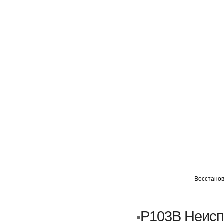
ГЛАВНАЯ
АВТОМИГ ВАО
АВТОМИГ СЗАО
Восстанов
Кузовной ремонт
Пескоструйка
P103B Неисп
Замена порогов и арок