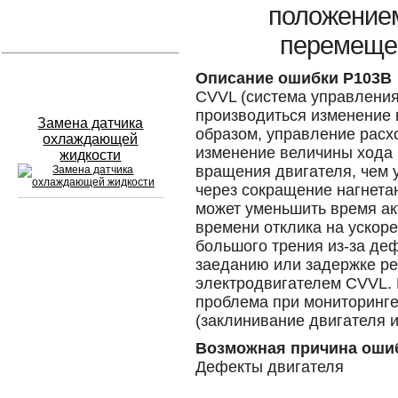
положение
Устранение вмятин
перемещен
Слесарный ремонт
Описание ошибки P103B
CVVL (система управления
производиться изменение 
Замена датчика
образом, управление расх
охлаждающей
изменение величины хода 
жидкости
вращения двигателя, чем 
через сокращение нагнетан
может уменьшить время ак
времени отклика на ускор
Сход развал
большого трения из-за де
заеданию или задержке р
Замена масла в двигателе
электродвигателем CVVL. 
проблема при мониторинге
Промывка инжектора
(заклинивание двигателя 
Заправка кондиционера
Возможная причина оши
Дефекты двигателя
Шиномонтаж