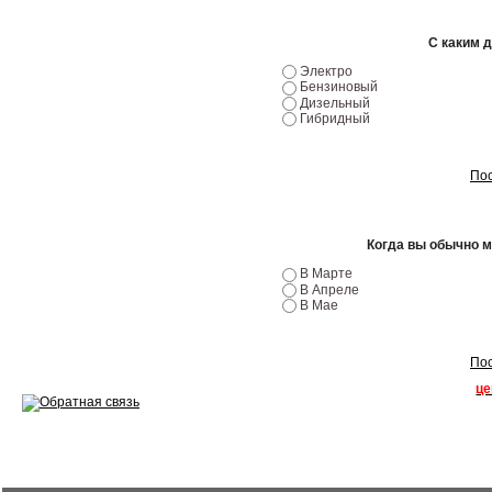
Эндоскопия двигателя
С каким 
Ремонт двигателей
Электро
Бензиновый
Регулировка ЭУР
Дизельный
Гибридный
Антикор автомобиля
Пос
Диагностика перед…
Стоимость диагностики
Когда вы обычно 
Обслуживание такси
В Марте
В Апреле
Хранение шин
В Мае
Запчасти по ВИН
Пос
це
Вакансии