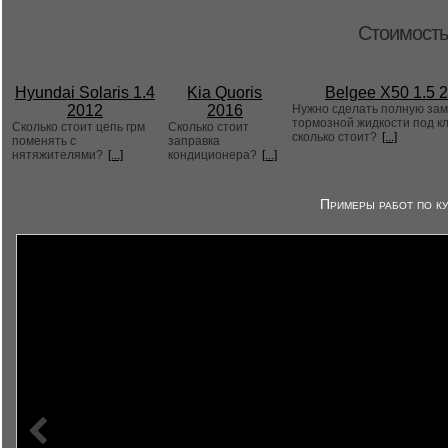
Стоимость
Hyundai Solaris 1.4
Kia Quoris
Belgee X50 1.5 
2012
2016
Нужно сделать полную за
тормозной жидкости под к
Сколько стоит цепь грм
Сколько стоит
сколько стоит?
[...]
поменять с
заправка
нятяжителями?
[...]
кондиционера?
[...]
Примеры работ по ку