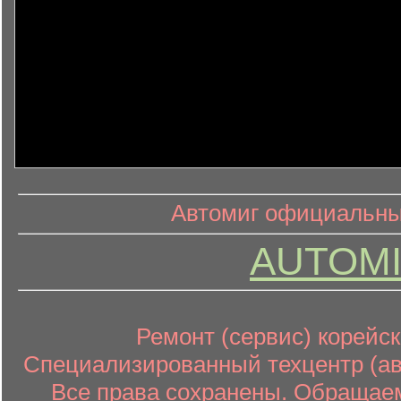
информ
информационный контент
Автомиг официальный
AUTOMI
Ремонт (сервис) корейск
Специализированный техцентр (авт
Все права сохранены. Обращаем