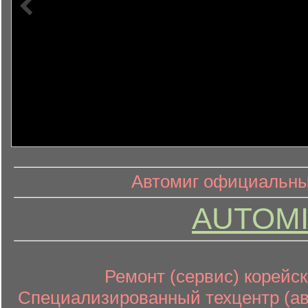
информ
информационный контент
Автомиг официальный
AUTOMI
Ремонт (сервис) корейск
Специализированный техцентр (авт