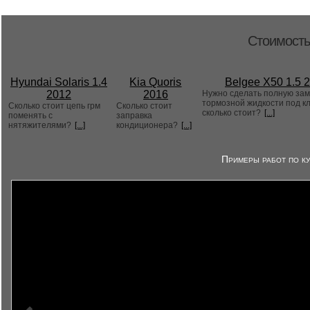
Стоимость
Hyundai Solaris 1.4
Kia Quoris
Belgee X50 1.5 
2012
2016
Нужно сделать полную за
тормозной жидкости под к
Сколько стоит цепь грм
Сколько стоит
сколько стоит?
[...]
поменять с
заправка
нятяжителями?
[...]
кондиционера?
[...]
Примеры работ по ку