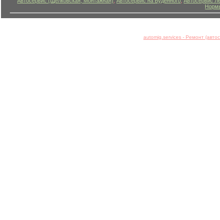
Автосервис (Щелковская, Монтажная)
,
Автосервис на Буденного
,
Автосервис Л
Нормы
automig.services - Ремонт (авт