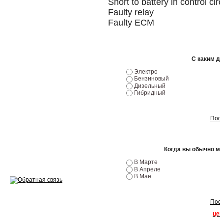
Short to battery in control cir
Эндоскопия двигателя
Faulty relay
Faulty ECM
Ремонт двигателей
Регулировка ЭУР
С каким 
Антикор автомобиля
Электро
Бензиновый
Диагностика перед…
Дизельный
Гибридный
Стоимость диагностики
Обслуживание такси
Пос
Хранение шин
Когда вы обычно 
Запчасти по ВИН
В Марте
В Апреле
В Мае
Пос
Вакансии
це