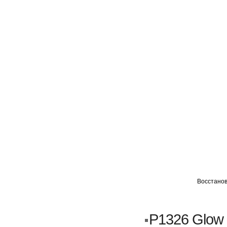
ГЛАВНАЯ
АВТОМИГ ВАО
АВТОМИГ СЗАО
Восстанов
Кузовной ремонт
Пескоструйка
P1326 Glow 
Замена порогов и арок