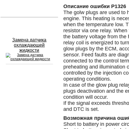
Описание ошибки P1326
Устранение вмятин
The golw plugs are used to he
engine. This heating is neces
when the temperature low. T
Слесарный ремонт
resistor via one relay. When 
the battery voltage from the
Замена датчика
relay coil is energized to tur
охлаждающей
glow plugs by the ECM, accor
жидкости
sensor. Feed faults are diag
connected to the control term
preheating and illumination o
controlled by the injection 
Сход развал
operating conditions.
In case of the glow plug rel
Замена масла в двигателе
plugs deactivation and the e
condition will occur.
Промывка инжектора
If the signal exceeds thresho
and DTC is set.
Заправка кондиционера
Возможная причина оши
Шиномонтаж
Short to battery in power circ