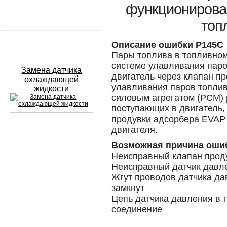
функционирован
Устранение вмятин
топ
Слесарный ремонт
Описание ошибки P145C
Пары топлива в топливном
системе улавливания паро
Замена датчика
двигатель через клапан п
охлаждающей
улавливания паров топлив
жидкости
силовым агрегатом (PCM) 
поступающих в двигатель,
продувки адсорбера EVAP 
двигателя.
Сход развал
Возможная причина оши
Неисправный клапан прод
Замена масла в двигателе
Неисправный датчик давле
Промывка инжектора
Жгут проводов датчика да
замкнут
Заправка кондиционера
Цепь датчика давления в 
соединение
Шиномонтаж