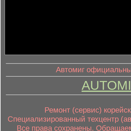
информ
информационный контент
Автомиг официальный
AUTOMI
Ремонт (сервис) корейск
Специализированный техцентр (авт
Все права сохранены. Обращаем