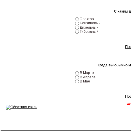
Эндоскопия двигателя
С каким 
Ремонт двигателей
Электро
Бензиновый
Регулировка ЭУР
Дизельный
Гибридный
Антикор автомобиля
Пос
Диагностика перед…
Стоимость диагностики
Когда вы обычно 
Обслуживание такси
В Марте
В Апреле
Хранение шин
В Мае
Запчасти по ВИН
Пос
це
Вакансии