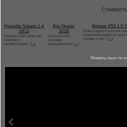
Стоимость
Hyundai Solaris 1.4
Kia Quoris
Belgee X50 1.5 
2012
2016
Нужно сделать полную за
тормозной жидкости под к
Сколько стоит цепь грм
Сколько стоит
сколько стоит?
[...]
поменять с
заправка
нятяжителями?
[...]
кондиционера?
[...]
Примеры работ по ку