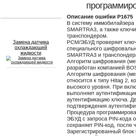
программиро
Устранение вмятин
Описание ошибки P1675
В систему иммобилайзера
Слесарный ремонт
SMARTRA3, а также ключи
транспондером.
PCM/ЭБУД проверяет ключ
Замена датчика
охлаждающей
специального шифровальн
жидкости
SMARTRA3 и транспондер
Алгоритм шифрования (м
разработан компанией BO
Алгоритм шифрования (ме
относится к типу Hitag 2,
Сход развал
высокого уровня. При вк
выполняет аутентификаци
Замена масла в двигателе
аутентификацию ключа. Дв
Промывка инжектора
подтверждения аутентифи
Процедура программирова
Заправка кондиционера
ЭБУД с запроса PIN-кода 
сохраняет PIN-код, после 
Шиномонтаж
Зарегистрированный блок 