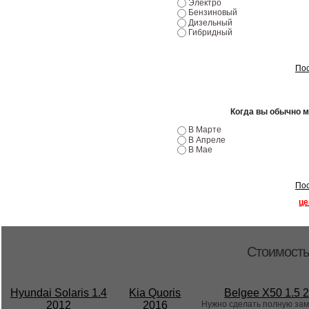
Электро
Бензиновый
Дизельный
Гибридный
Пос
Когда вы обычно 
В Марте
В Апреле
В Мае
Пос
це
Стоимость
Hyundai Solaris 1.4
Kia Quoris
Belgee X50 1.5 
2012
2016
Нужно сделать полную за