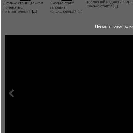
тормозной жидкости под к
Сколько стоит цепь грм
Сколько стоит
сколько стоит?
[...]
поменять с
заправка
нятяжителями?
[...]
кондиционера?
[...]
Примеры работ по ку