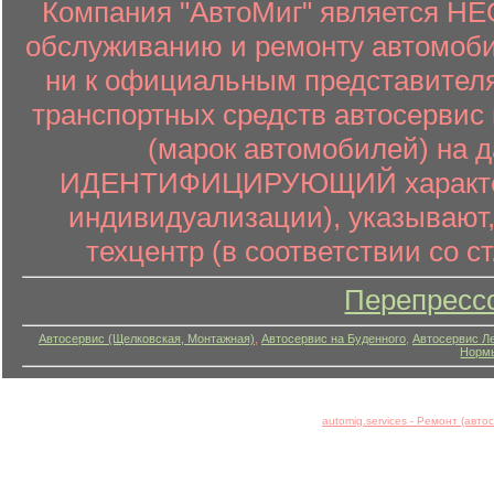
Компания "АвтоМиг" является 
обслуживанию и ремонту автомоби
ни к официальным представителя
транспортных средств автосервис 
(марок автомобилей) на 
ИДЕНТИФИЦИРУЮЩИЙ характер (
индивидуализации), указывают
техцентр (в соответствии со ст
Перепресс
Автосервис (Щелковская, Монтажная)
,
Автосервис на Буденного
,
Автосервис Л
Нормы
automig.services - Ремонт (авт