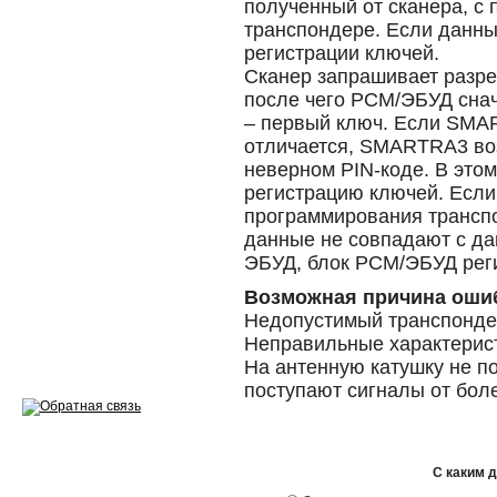
полученный от сканера, с
Эндоскопия двигателя
транспондере. Если данны
регистрации ключей.
Ремонт двигателей
Сканер запрашивает разре
Регулировка ЭУР
после чего PCM/ЭБУД сна
– первый ключ. Если SMAR
Антикор автомобиля
отличается, SMARTRA3 в
неверном PIN-коде. В это
Диагностика перед…
регистрацию ключей. Если
программирования транспо
Стоимость диагностики
данные не совпадают с да
ЭБУД, блок PCM/ЭБУД реги
Обслуживание такси
Возможная причина оши
Хранение шин
Недопустимый транспонде
Неправильные характерис
Запчасти по ВИН
На антенную катушку не по
поступают сигналы от бол
Вакансии
С каким 