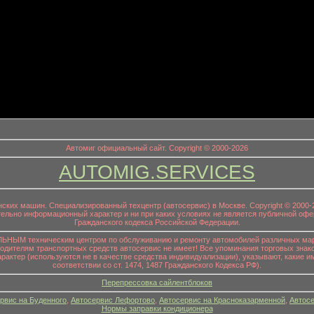
информационный заголовок
Автомиг официальный сайт. Copyright © 2000-2026
AUTOMIG.SERVICES
онских машин. Специализированный техцентр (автосервис) в Москве. Copyright © 200
ительно информационный характер и ни при каких условиях не является публичной офе
Гражданского кодекса Российской Федерации.
НЫМ техническим центром по обслуживанию и ремонту автомобилей различных маро
водителям транспортных средств автосервис не имеет! Все упоминания торговых знако
р (используются не в качестве средства индивидуализации), указывают, какие им
соответствии со ст. 1474, 1487 Гражданского Кодекса РФ).
Перепрессовка сайлентблоков
рвис на Буденного
,
Автосервис Лефортово
,
Автосервис на Красноказарменной
,
Автосе
Нормы заправки кондиционера