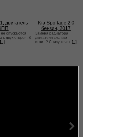
1, двигатель
Kia Sportage 2.0
АКПП
бензин, 2017
 не опускаются
Замена радиатора
 с двух сторон. В
двигателя сколько
[...]
стоит ? Снизу течет
[...]