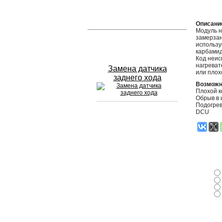
Устранение вмятин
Описани
Модуль н
замерзан
Слесарный ремонт
использу
карбамид
Код неис
нагреват
Замена датчика
или плох
заднего хода
Возможн
Плохой к
Обрыв в 
Подогрев
DCU
Сход развал
Замена масла в двигателе
Промывка инжектора
Заправка кондиционера
Шиномонтаж
Эндоскопия двигателя