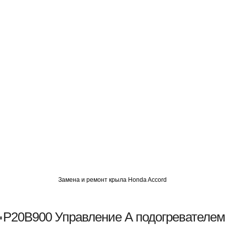
О
АВТОМИГ СЗАО
АВТОМИГ ЮВАО
АВТОМИГ САО
Замена и ремонт крыла Honda Accord
P20B900 Управление А подогревателем