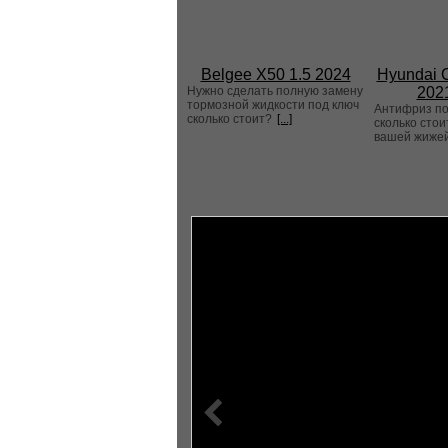
Belgee X50 1.5 2024
Hyundai C
Нужно сделать полную замену
202
тормозной жидкости под ключ
Антифриз п
сколько стоит?
[...]
сколько стои
вашей жижей