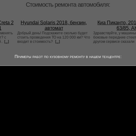
Стоимость ремонта автомобиля:
reta 2
Hyundai Solaris 2018, бензин,
Киа Пиканто, 201
1
автомат
63/85, 
оменять
Добрый день! Подскажите сколько будет
Здравствуйте, у машины
т? с
стоить проведения ТО на 120 000 км? Что
боковые передние стекла
..
[...]
входит в стоимость?
[...]
другом сервисе сказали
Примеры работ по кузовному ремонту в нашем техцентре: