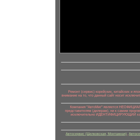
информационный контент
Ремонт (сервис) корейских, китайских и яп
внимание на то, что данный сайт носит исключ
Компания "АвтоМиг" является НЕОФИЦИАЛЬ
представителям (дилерам), ни к самим произ
исключительно ИДЕНТИФИЦИРУЮЩИЙ характе
Автосервис (Щелковская, Монтажная)
,
Автосе