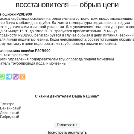
восстановителя — обрыв цепи
е ошибки P20B900
асоса карбамида оснащен нагревательным устройством, предотвращающим
ие бачка карбамида и трубок. Датчиком температуры окружающего воздуха
ется датчик климатической установки. Для увеличения температуры раствора
а от минус 15 °C до плюс 20 °C требуется приблизительно 15 минут.
правности P20B900 регистрируется в случае обрыва в цепи питания (верхний
еля линии подачи мочевины. Коды неисправности, соответствующие обрыву 
ому контакту в цепи подогревателя трубопровода подачи мочевины.
ая причина ошибки P20B900
онтакт в разъеме
цепи управления подогревателем трубопровода подачи мочевины
атель трубопровода подачи мочевины
С каким двигателем Ваша машина?
Электро
Бензиновый
Дизельный
Гибридный
Посмотреть результаты