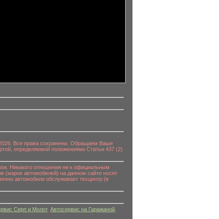
0-2026. Все права сохранены. Обращаем Ваше
ртой, определяемой положениями Статьи 437 (2)
к. Никакого отношения ни к официальным
в (марок автомобилей) на данном сайте носят
енно автомобили обслуживает техцентр (в
рвис Серп и Молот
,
Автосервис на Гаражаной
,