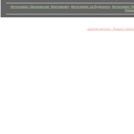
Автосервис (Щелковская, Монтажная)
,
Автосервис на Буденного
,
Автосервис Л
Нормы
automig.services - Ремонт (авт