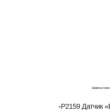
ГЛАВНАЯ
АВТОМИГ ВАО
АВТОМИГ СЗАО
Замена порог
Кузовной ремонт
Пескоструйка
P2159 Датчик «
Замена порогов и арок