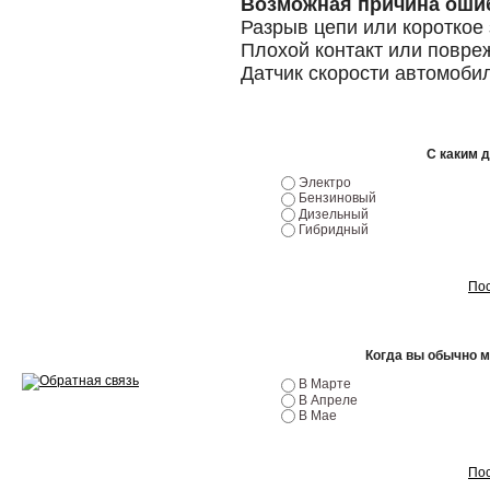
Возможная причина оши
Разрыв цепи или короткое
Ремонт двигателей
Плохой контакт или повре
Датчик скорости автомоби
Регулировка ЭУР
Антикор автомобиля
С каким 
Диагностика перед…
Электро
Бензиновый
Стоимость диагностики
Дизельный
Гибридный
Обслуживание такси
Хранение шин
Пос
Запчасти по ВИН
Когда вы обычно 
В Марте
В Апреле
В Мае
Вакансии
Пос