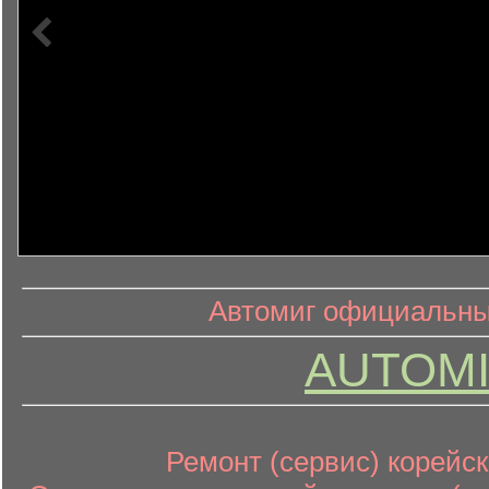
информ
информационный контент
Автомиг официальный
AUTOMI
Ремонт (сервис) корейск