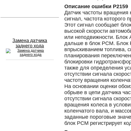
Описание ошибки P2159
Устранение вмятин
Датчик частоты вращения 
сигнал, частота которого 
Этот сигнал сообщает бло
Слесарный ремонт
высокой скорости автомоби
или неподвижности. Блок 
Замена датчика
дальше в блок PCM. Блок 
заднего хода
впрыскиванием топлива, с
планирования переключен
блокировки гидротрансфо
также для определения ус
Сход развал
отсутствии сигнала скоро
частоту вращения коленча
Замена масла в двигателе
На основании оценки обои
обрыве в цепи датчика ча
Промывка инжектора
отсутствии сигнала скорос
вращения колеса в услови
Заправка кондиционера
коленчатого вала, и масс
заданные пороговые значе
Шиномонтаж
блок PCM регистрирует ко
Эндоскопия двигателя