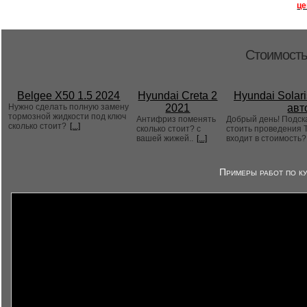
це
Стоимость
Belgee X50 1.5 2024
Hyundai Creta 2
Hyundai Solari
Нужно сделать полную замену
2021
авт
тормозной жидкости под ключ
Антифриз поменять
Добрый день! Подск
сколько стоит?
[...]
сколько стоит? с
стоить проведения Т
вашей жижей..
[...]
входит в стоимость
Примеры работ по ку