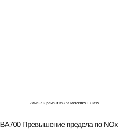
О
АВТОМИГ СЗАО
АВТОМИГ ЮВАО
АВТОМИГ САО
Замена и ремонт крыла Mercedes E Class
BA700 Превышение предела по NOx — 