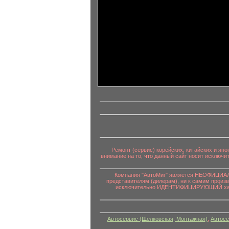
информационный контент
Ремонт (сервис) корейских, китайских и яп
внимание на то, что данный сайт носит исключ
Компания "АвтоМиг" является НЕОФИЦИАЛЬ
представителям (дилерам), ни к самим произ
исключительно ИДЕНТИФИЦИРУЮЩИЙ характе
Автосервис (Щелковская, Монтажная)
,
Автосе