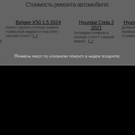
Стоимость ремонта автомобиля:
Belgee X50 1.5 2024
Hyundai Creta 2
Hyun
Нужно сделать полную замену
2021
Добрый 
тормозной жидкости под ключ
проведе
Антифриз поменять
сколько стоит?
[...]
стоимо
сколько стоит? с вашей
.]
жижей..
[...]
Примеры работ по кузовному ремонту в нашем техцентре: