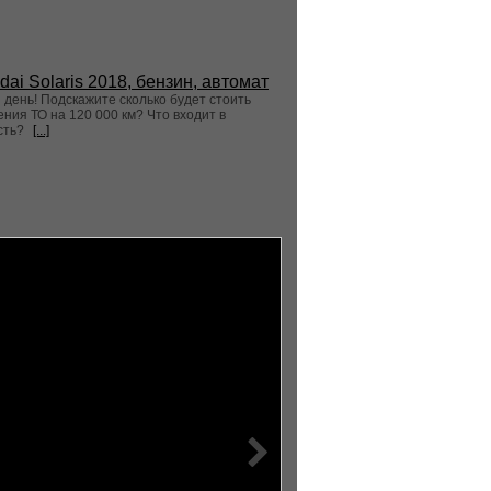
dai Solaris 2018, бензин, автомат
день! Подскажите сколько будет стоить
ния ТО на 120 000 км? Что входит в
сть?
[...]