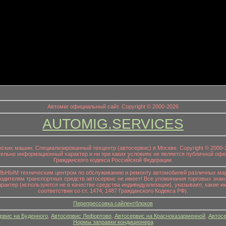
информационный заголовок
Автомиг официальный сайт. Copyright © 2000-2026
AUTOMIG.SERVICES
онских машин. Специализированный техцентр (автосервис) в Москве. Copyright © 200
ительно информационный характер и ни при каких условиях не является публичной офе
Гражданского кодекса Российской Федерации.
НЫМ техническим центром по обслуживанию и ремонту автомобилей различных маро
водителям транспортных средств автосервис не имеет! Все упоминания торговых знако
р (используются не в качестве средства индивидуализации), указывают, какие им
соответствии со ст. 1474, 1487 Гражданского Кодекса РФ).
Перепрессовка сайлентблоков
рвис на Буденного
,
Автосервис Лефортово
,
Автосервис на Красноказарменной
,
Автосе
Нормы заправки кондиционера