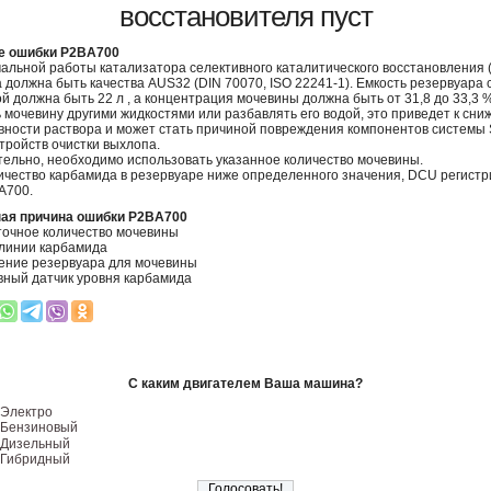
восстановителя пуст
е ошибки P2BA700
альной работы катализатора селективного каталитического восстановления 
 должна быть качества AUS32 (DIN 70070, ISO 22241-1). Емкость резервуара 
й должна быть 22 л , а концентрация мочевины должна быть от 31,8 до 33,3 
 мочевину другими жидкостями или разбавлять его водой, это приведет к сн
ности раствора и может стать причиной повреждения компонентов системы
стройств очистки выхлопа.
ельно, необходимо использовать указанное количество мочевины.
ичество карбамида в резервуаре ниже определенного значения, DCU регистр
A700.
ая причина ошибки P2BA700
очное количество мочевины
 линии карбамида
ение резервуара для мочевины
ный датчик уровня карбамида
С каким двигателем Ваша машина?
Электро
Бензиновый
Дизельный
Гибридный