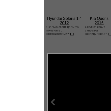
Hyundai Solaris 1.4
Kia Quoris
2012
2016
Сколько стоит цепь грм
Сколько стоит
поменять с
заправка
нятяжителями?
[...]
кондиционера?
[..