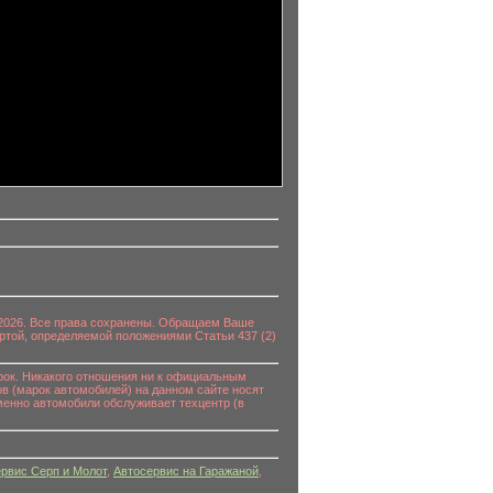
0-2026. Все права сохранены. Обращаем Ваше
ртой, определяемой положениями Статьи 437 (2)
к. Никакого отношения ни к официальным
в (марок автомобилей) на данном сайте носят
енно автомобили обслуживает техцентр (в
рвис Серп и Молот
,
Автосервис на Гаражаной
,