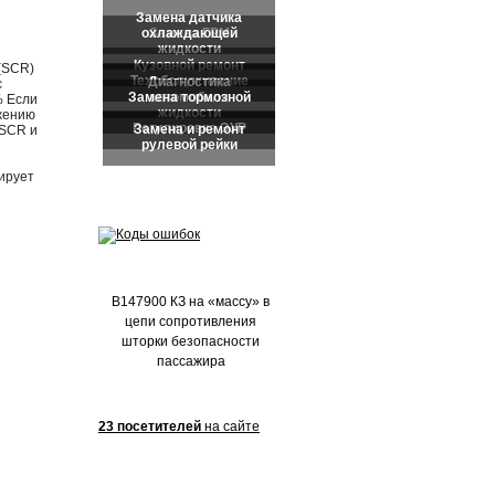
Частые обращения:
(SCR)
с
% Если
ижению
 SCR и
ирует
B147900 КЗ на «массу» в
цепи сопротивления
шторки безопасности
пассажира
23 посетителей
на сайте