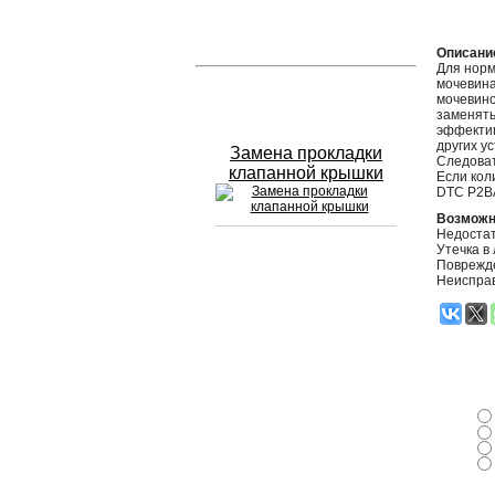
Устранение вмятин
Описани
Для норм
мочевина
Слесарный ремонт
мочевино
заменять
эффектив
других у
Замена прокладки
Следоват
клапанной крышки
Если кол
DTC P2B
Возможн
Недостат
Утечка в
Поврежд
Сход развал
Неисправ
Замена масла в двигателе
Промывка инжектора
Заправка кондиционера
Шиномонтаж
Эндоскопия двигателя