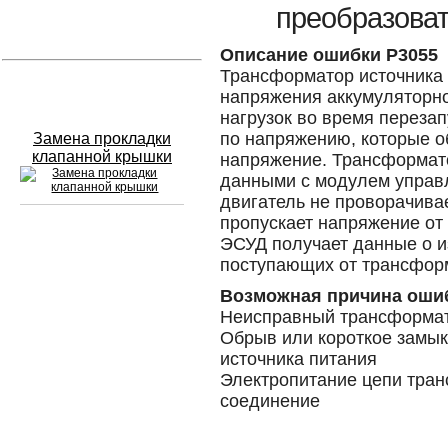
преобразоват
Устранение вмятин
Описание ошибки P3055
Трансформатор источника
Слесарный ремонт
напряжения аккумуляторно
нагрузок во время перезап
по напряжению, которые 
Замена прокладки
клапанной крышки
напряжение. Трансформато
данными с модулем управл
двигатель не проворачива
пропускает напряжение от
ЭСУД получает данные о 
Сход развал
поступающих от трансфор
Замена масла в двигателе
Возможная причина оши
Неисправный трансформат
Промывка инжектора
Обрыв или короткое замык
источника питания
Заправка кондиционера
Электропитание цепи тран
соединение
Шиномонтаж
Эндоскопия двигателя