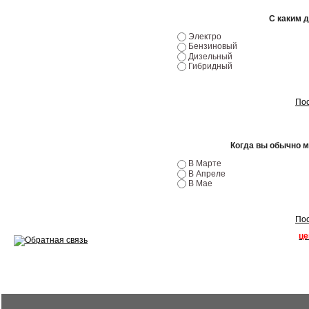
С каким 
Ремонт двигателей
Электро
Бензиновый
Регулировка ЭУР
Дизельный
Гибридный
Антикор автомобиля
Диагностика перед…
Пос
Стоимость диагностики
Когда вы обычно 
Обслуживание такси
В Марте
В Апреле
Хранение шин
В Мае
Запчасти по ВИН
Пос
це
Вакансии