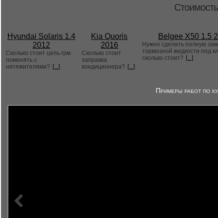
Стоимость
Hyundai Solaris 1.4
Kia Quoris
Belgee X50 1.5 
2012
2016
Нужно сделать полную за
тормозной жидкости под к
Сколько стоит цепь грм
Сколько стоит
сколько стоит?
[...]
поменять с
заправка
нятяжителями?
[...]
кондиционера?
[...]
Примеры работ по ку