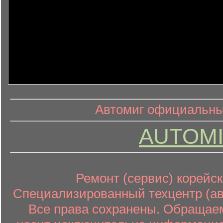
информ
информационный контент
Автомиг официальный
AUTOMI
Ремонт (сервис) корейск
Специализированный техцентр (авт
Все права сохранены. Обращаем