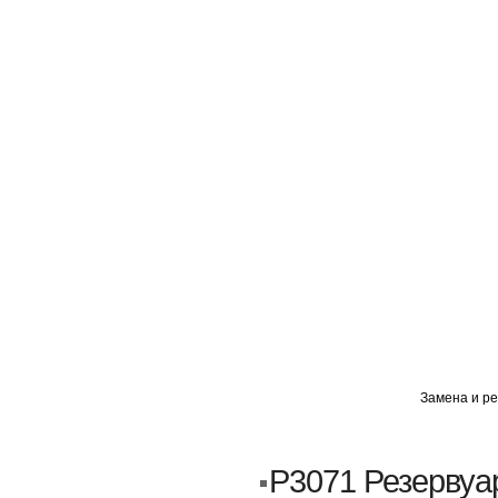
ГЛАВНАЯ
АВТОМИГ ВАО
АВТОМИГ СЗАО
Замена и ре
Кузовной ремонт
Пескоструйка
P3071 Резервуа
Замена порогов и арок