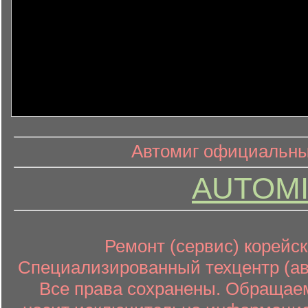
информ
информационный контент
Автомиг официальный
AUTOMI
Ремонт (сервис) корейск
Специализированный техцентр (авт
Все права сохранены. Обращаем