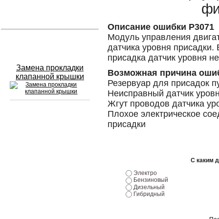
фи
Устранение вмятин
Описание ошибки P3071
Модуль управления двигат
Слесарный ремонт
датчика уровня присадки. 
присадка датчик уровня н
Замена прокладки
Возможная причина оши
клапанной крышки
Резервуар для присадок п
Неисправный датчик уровн
Жгут проводов датчика ур
Плохое электрическое сое
Сход развал
присадки
Замена масла в двигателе
Промывка инжектора
С каким 
Электро
Заправка кондиционера
Бензиновый
Дизельный
Гибридный
Шиномонтаж
Эндоскопия двигателя