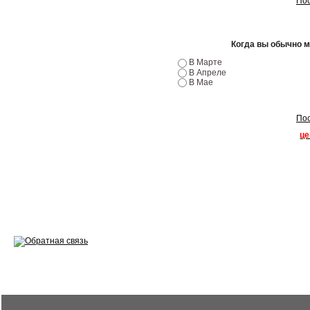
Пос
Ремонт двигателей
Когда вы обычно 
Регулировка ЭУР
В Марте
В Апреле
Антикор автомобиля
В Мае
Диагностика перед…
Пос
Стоимость диагностики
це
Обслуживание такси
Хранение шин
Запчасти по ВИН
Вакансии