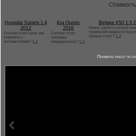
Стоимость
Hyundai Solaris 1.4
Kia Quoris
Belgee X50 1.5 
2012
2016
Нужно сделать полную за
тормозной жидкости под к
Сколько стоит цепь грм
Сколько стоит
сколько стоит?
[...]
поменять с
заправка
нятяжителями?
[...]
кондиционера?
[...]
Примеры работ по ку