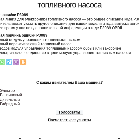
топливного насоса
е ошибки P3089
ая линия для электроники топливного насоса — это общее описание кода P3
итель может указать другое описание для вашей модели и года выпуска авто
е время у нас нет дополнительной информации о коде P3089 OBDII.
ая причина ошибки P3089
вный модуль управления топливным насосом
вный перекачивающий топливный насос
водов модуля управления топливным насосом обрыв или закорочен
лектрическое соединение в цепи модуля управления топливным насосом
С каким двигателем Ваша машина?
Электро
Бензиновый
Дизельный
Гибридный
Посмотреть результаты