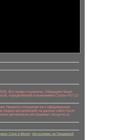
0-2026. Все права сохранены. Обращаем Ваше
ртой, определяемой положениями Статьи 437 (2)
к. Никакого отношения ни к официальным
в (марок автомобилей) на данном сайте носят
енно автомобили обслуживает техцентр (в
рвис Серп и Молот
,
Автосервис на Гаражаной
,