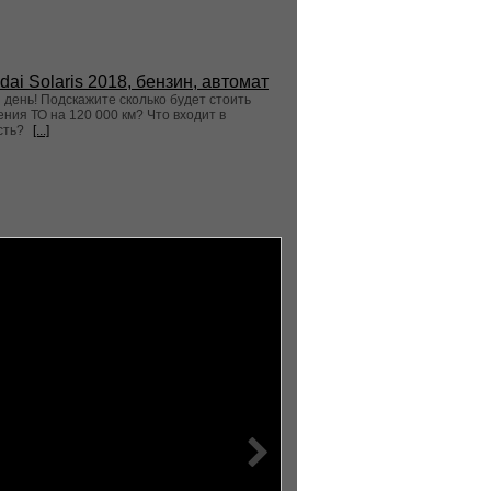
dai Solaris 2018, бензин, автомат
день! Подскажите сколько будет стоить
ния ТО на 120 000 км? Что входит в
сть?
[...]