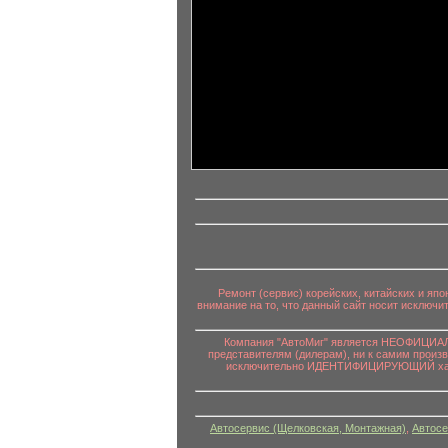
информационный контент
Ремонт (сервис) корейских, китайских и яп
внимание на то, что данный сайт носит исключ
Компания "АвтоМиг" является НЕОФИЦИАЛЬ
представителям (дилерам), ни к самим произ
исключительно ИДЕНТИФИЦИРУЮЩИЙ характе
Автосервис (Щелковская, Монтажная)
,
Автосе