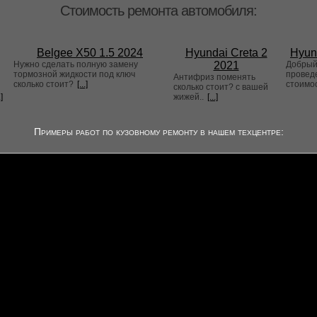
Стоимость ремонта автомобиля:
Belgee X50 1.5 2024
Hyundai Creta 2
Hyun
Нужно сделать полную замену
2021
Добрый 
тормозной жидкости под ключ
проведе
Антифриз поменять
сколько стоит?
[...]
стоимо
сколько стоит? с вашей
.]
жижей..
[...]
Примеры работ по кузовному ремонту в нашем техцентре: