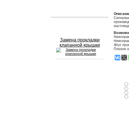
Устранение вмятин
Описани
Сигнальн
производ
Слесарный ремонт
настояще
Возможн
Неиспра
Замена прокладки
Неиспра
клапанной крышки
Жгут про
Плохое э
Сход развал
Замена масла в двигателе
Промывка инжектора
Заправка кондиционера
Шиномонтаж
Эндоскопия двигателя