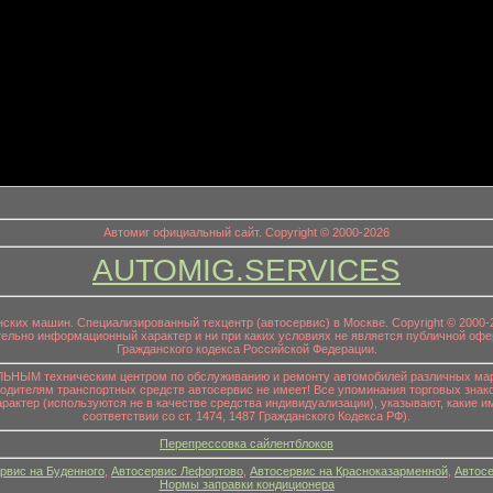
информационный заголовок
Автомиг официальный сайт. Copyright © 2000-2026
AUTOMIG.SERVICES
онских машин. Специализированный техцентр (автосервис) в Москве. Copyright © 200
ительно информационный характер и ни при каких условиях не является публичной офе
Гражданского кодекса Российской Федерации.
НЫМ техническим центром по обслуживанию и ремонту автомобилей различных маро
водителям транспортных средств автосервис не имеет! Все упоминания торговых знако
р (используются не в качестве средства индивидуализации), указывают, какие им
соответствии со ст. 1474, 1487 Гражданского Кодекса РФ).
Перепрессовка сайлентблоков
рвис на Буденного
,
Автосервис Лефортово
,
Автосервис на Красноказарменной
,
Автосе
Нормы заправки кондиционера