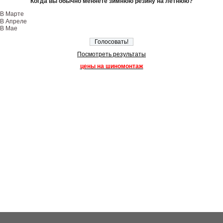
Когда вы обычно меняете зимнюю резину на летнюю?
В Марте
В Апреле
В Мае
Посмотреть результаты
цены на шиномонтаж