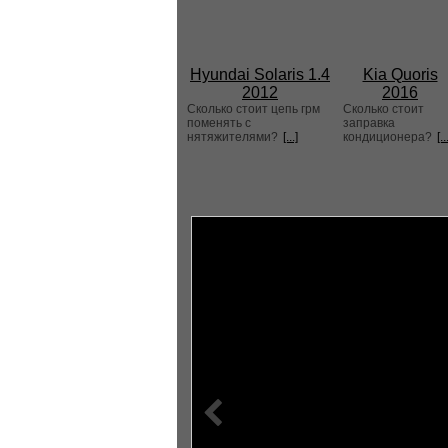
Hyundai Solaris 1.4
Kia Quoris
2012
2016
Сколько стоит цепь грм
Сколько стоит
поменять с
заправка
нятяжителями?
[...]
кондиционера?
[..