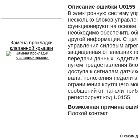
Описание ошибки U0155
Устранение вмятин
В электронную систему уп
несколько блоков управлен
функционируют на основе 
Слесарный ремонт
необходимо обеспечить об
другой информации. С цел
Замена прокладки
управления силовым агрег
клапанной крышки
защищенная от внешних п
передачи данных. Аддити
путем предоставления бло
доступа к сигналам датчи
Сход развал
вала, положения педали а
ограничения крутящего мо
Замена масла в двигателе
сообщений от панели при
регистрирует код U0155
Промывка инжектора
Возможная причина оши
Заправка кондиционера
Плохой контакт
Шиномонтаж
Эндоскопия двигателя
С каким 