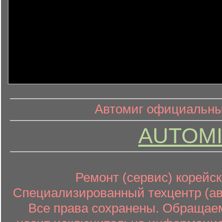
информ
информационный контент
Автомиг официальный
AUTOMI
Ремонт (сервис) корейск
Специализированный техцентр (авт
Все права сохранены. Обращаем