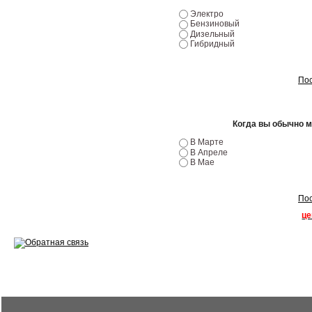
Электро
Ремонт двигателей
Бензиновый
Дизельный
Гибридный
Регулировка ЭУР
Антикор автомобиля
Пос
Диагностика перед…
Когда вы обычно 
Стоимость диагностики
В Марте
В Апреле
Обслуживание такси
В Мае
Хранение шин
Пос
Запчасти по ВИН
це
Вакансии