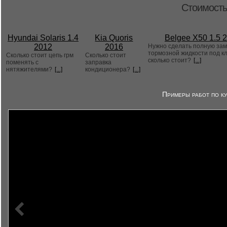
Стоимость
Hyundai Solaris 1.4
Kia Quoris
Belgee X50 1.5 
2012
2016
Нужно сделать полную за
тормозной жидкости под к
Сколько стоит цепь грм
Сколько стоит
сколько стоит?
[...]
поменять с
заправка
нятяжителями?
[...]
кондиционера?
[...]
Примеры работ по ку