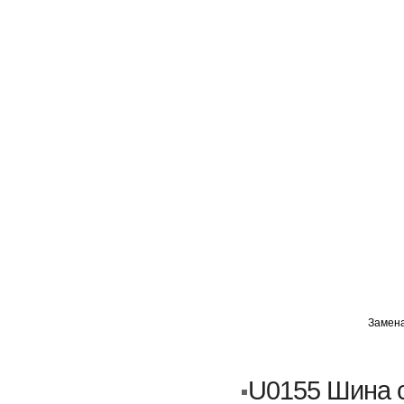
ГЛАВНАЯ
АВТОМИГ ВАО
АВТОМИГ СЗАО
Замена
Кузовной ремонт
Пескоструйка
U0155 Шина 
Замена порогов и арок