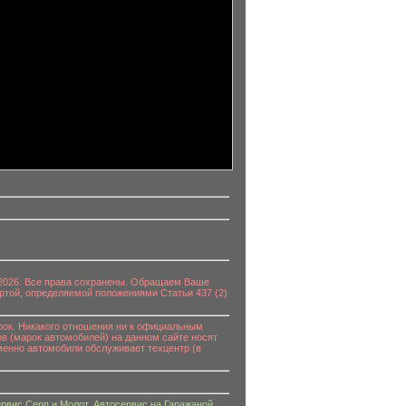
0-2026. Все права сохранены. Обращаем Ваше
ртой, определяемой положениями Статьи 437 (2)
к. Никакого отношения ни к официальным
в (марок автомобилей) на данном сайте носят
енно автомобили обслуживает техцентр (в
рвис Серп и Молот
,
Автосервис на Гаражаной
,