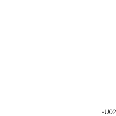
ГЛАВНАЯ
АВТОМИГ ВА
Кузовной ремонт
Пескоструйка
U02
Замена порогов и арок