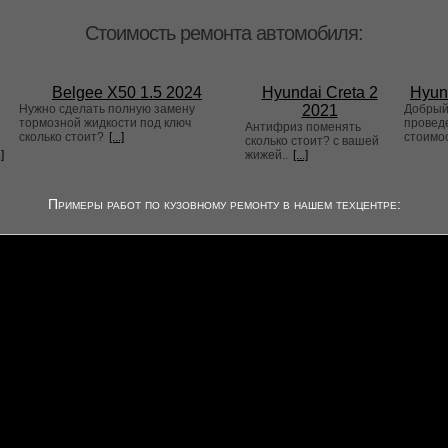
Стоимость ремонта автомобиля:
Belgee X50 1.5 2024
Hyundai Creta 2
Hyun
Нужно сделать полную замену
2021
Добрый 
тормозной жидкости под ключ
проведе
Антифриз поменять
сколько стоит?
[...]
стоимо
сколько стоит? с вашей
.]
жижей..
[...]
Примеры работ по кузовному ремонту в нашем техцентре: