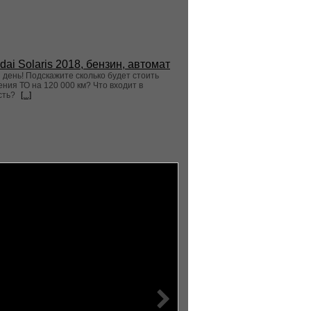
dai Solaris 2018, бензин, автомат
день! Подскажите сколько будет стоить
ния ТО на 120 000 км? Что входит в
сть?
[...]