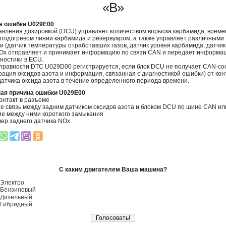
«B»
е ошибки U029E00
авления дозировкой (DCU) управляет количеством впрыска карбамида, врем
 подогревом линии карбамида и резервуаром, а также управляет различными
и (датчик температуры отработавших газов, датчик уровня карбамида, датчик
Ox отправляет и принимает информацию по связи CAN и передает информа
ностики в ECU.
правности DTC U029D00 регистрируется, если блок DCU не получает CAN-с
рация оксидов азота и информация, связанная с диагностикой ошибки) от ко
датчика оксида азота в течение определенного периода времени.
ая причина ошибки U029E00
онтакт в разъеме
е связь между задним датчиком оксидов азота и блоком DCU по шине CAN ил
ие между ними короткого замыкания
ер заднего датчика NOx
С каким двигателем Ваша машина?
Электро
Бензиновый
Дизельный
Гибридный