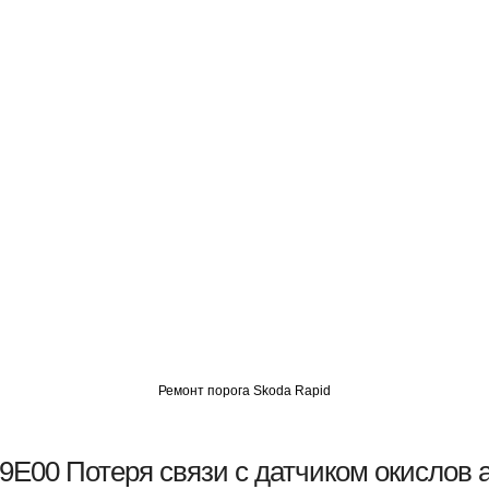
О
АВТОМИГ СЗАО
АВТОМИГ ЮВАО
АВТОМИГ САО
Ремонт порога Skoda Rapid
9E00 Потеря связи с датчиком окислов 