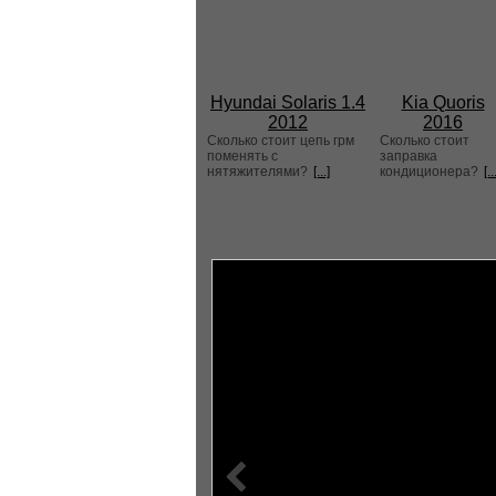
Hyundai Solaris 1.4
Kia Quoris
2012
2016
Сколько стоит цепь грм
Сколько стоит
поменять с
заправка
нятяжителями?
[...]
кондиционера?
[..