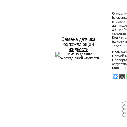
Устранение вмятин
Описани
Блок упр
впрыска,
Слесарный ремонт
датчикам
Датчик N
самодиаг
Код неис
Замена датчика
(концент
охлаждающей
заднего 
жидкости
Возможн
Плохой к
Проверьт
отсутств
Контролл
Сход развал
Замена масла в двигателе
Промывка инжектора
Заправка кондиционера
Шиномонтаж