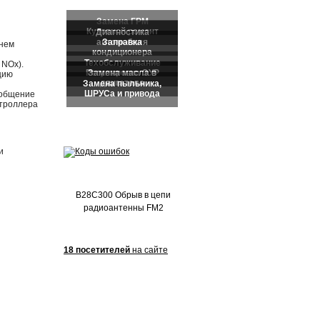
Частые обращения:
енем
 NOx).
цию
ообщение
нтроллера
и
B28C300 Обрыв в цепи
радиоантенны FM2
18 посетителей
на сайте