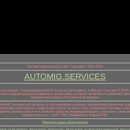
информационный заголовок
Автомиг официальный сайт. Copyright © 2000-2026
AUTOMIG.SERVICES
онских машин. Специализированный техцентр (автосервис) в Москве. Copyright © 200
ительно информационный характер и ни при каких условиях не является публичной офе
Гражданского кодекса Российской Федерации.
НЫМ техническим центром по обслуживанию и ремонту автомобилей различных маро
водителям транспортных средств автосервис не имеет! Все упоминания торговых знако
р (используются не в качестве средства индивидуализации), указывают, какие им
соответствии со ст. 1474, 1487 Гражданского Кодекса РФ).
Перепрессовка сайлентблоков
рвис на Буденного
,
Автосервис Лефортово
,
Автосервис на Красноказарменной
,
Автосе