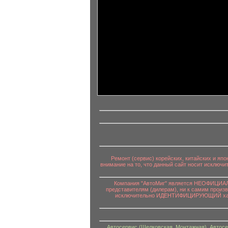
информационный контент
Ремонт (сервис) корейских, китайских и яп
внимание на то, что данный сайт носит исключ
Компания "АвтоМиг" является НЕОФИЦИАЛЬ
представителям (дилерам), ни к самим произ
исключительно ИДЕНТИФИЦИРУЮЩИЙ характе
Автосервис (Щелковская, Монтажная)
,
Автосе