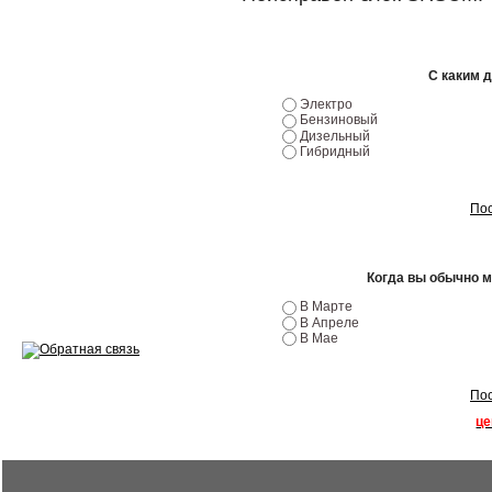
Ремонт двигателей
Регулировка ЭУР
С каким 
Антикор автомобиля
Электро
Бензиновый
Диагностика перед…
Дизельный
Гибридный
Стоимость диагностики
Обслуживание такси
Пос
Хранение шин
Когда вы обычно 
Запчасти по ВИН
В Марте
В Апреле
В Мае
Пос
Вакансии
це