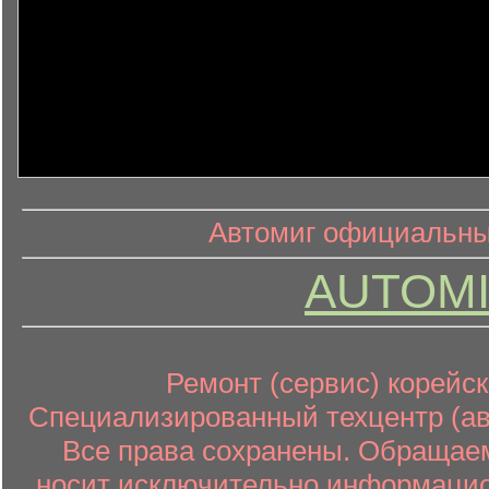
информ
информационный контент
Автомиг официальный
AUTOMI
Ремонт (сервис) корейск
Специализированный техцентр (авт
Все права сохранены. Обращаем
носит исключительно информацион