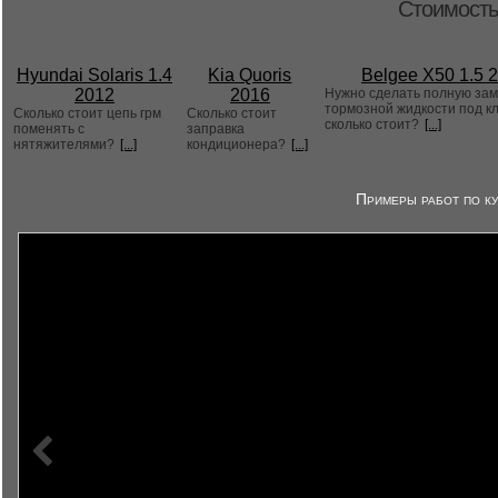
Стоимость
Hyundai Solaris 1.4
Kia Quoris
Belgee X50 1.5 
2012
2016
Нужно сделать полную за
тормозной жидкости под к
Сколько стоит цепь грм
Сколько стоит
сколько стоит?
[...]
поменять с
заправка
нятяжителями?
[...]
кондиционера?
[...]
Примеры работ по ку