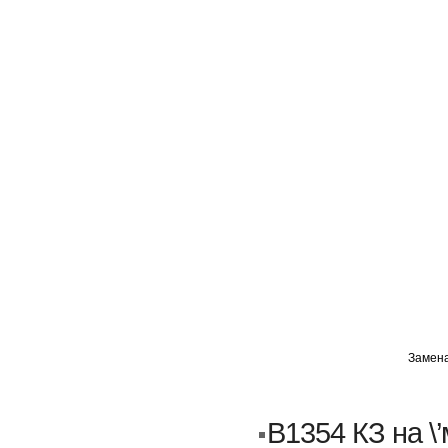
ГЛАВНАЯ
АВТОМИГ ВАО
АВТОМИГ СЗАО
Замена
Кузовной ремонт
Пескоструйка
B1354 КЗ на \’
Замена порогов и арок