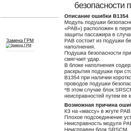
безопасности п
Устранение вмятин
Описание ошибки B1354
Модуль подушки безопасн
Слесарный ремонт
«PAB») расположен в пере
защиты пассажира в случа
PAB состоит из подушки бе
Замена ГРМ
наполнения.
Подушка безопасности при
смягчает удар.
Сход развал
В блоке наполнения содер
раскрытия подушки при с
Замена масла в двигателе
B1354 при наличии коротко
проводов подушки безопа
Промывка инжектора
*В этом случае блок SRSC
неисправностей путем ее 
Заправка кондиционера
Возможная причина оши
Шиномонтаж
КЗ на «массу» в жгуте PAB
Плохое подсоединение уст
Эндоскопия двигателя
Неисправность модуля PA
Неисправен блок SRSCM.