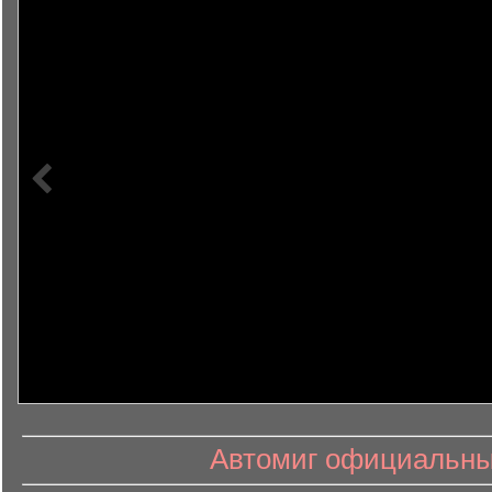
информ
информационный контент
Автомиг официальный