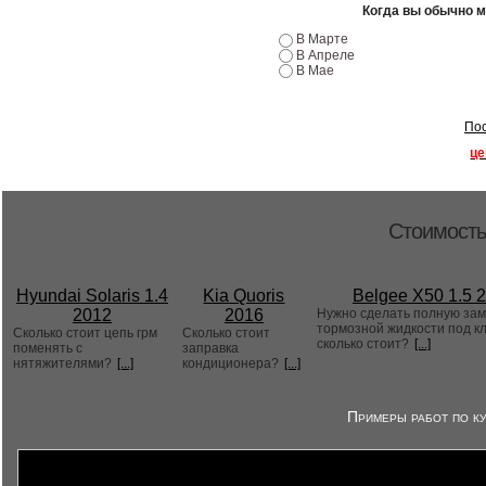
Когда вы обычно 
В Марте
В Апреле
В Мае
Пос
це
Стоимость
Hyundai Solaris 1.4
Kia Quoris
Belgee X50 1.5 
2012
2016
Нужно сделать полную за
тормозной жидкости под к
Сколько стоит цепь грм
Сколько стоит
сколько стоит?
[...]
поменять с
заправка
нятяжителями?
[...]
кондиционера?
[...]
Примеры работ по ку