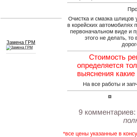
Про
Устранение вмятин
Очистка и смазка шлицов
в корейских автомобилях 
Слесарный ремонт
первоначальном виде и п
этого не делать, то
Замена ГРМ
дорог
Стоимость ре
определяется тол
Сход развал
выяснения какие 
Замена масла в двигателе
На все работы и зап
Промывка инжектора
Заправка кондиционера
9 комментариев
Шиномонтаж
пол
Эндоскопия двигателя
*все цены указанные в конс