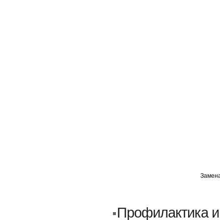
ГЛАВНАЯ
АВТОМИГ ВАО
АВТОМИГ СЗАО
Замена
Кузовной ремонт
Пескоструйка
Профилактика и
Замена порогов и арок