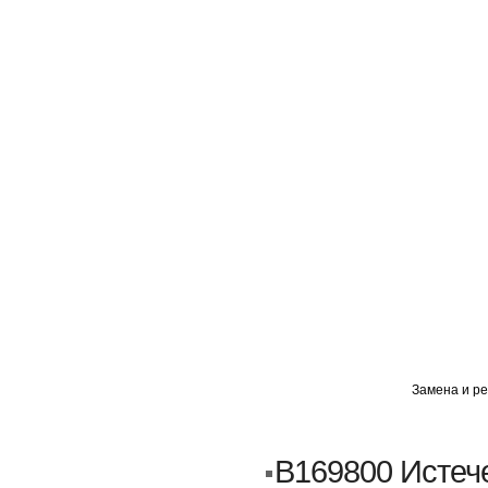
ГЛАВНАЯ
АВТОМИГ ВАО
АВТОМИГ СЗАО
Замена и ре
Кузовной ремонт
Пескоструйка
B169800 Истеч
Замена порогов и арок