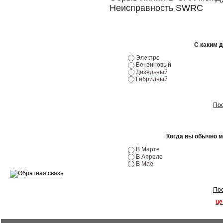
Неисправность SWRC
Ремонт двигателей
Регулировка ЭУР
С каким 
Антикор автомобиля
Электро
Бензиновый
Диагностика перед…
Дизельный
Гибридный
Стоимость диагностики
Пос
Обслуживание такси
Хранение шин
Когда вы обычно 
Запчасти по ВИН
В Марте
В Апреле
В Мае
Пос
Вакансии
це