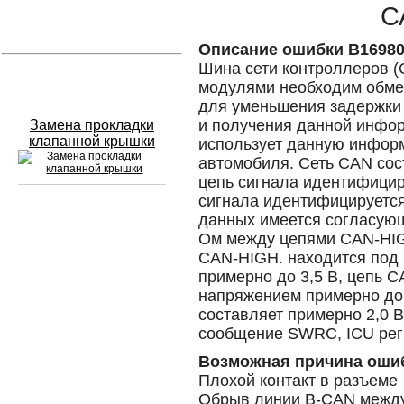
C
Устранение вмятин
Описание ошибки B1698
Шина сети контроллеров (
Слесарный ремонт
модулями необходим обме
для уменьшения задержки
и получения данной инфор
Замена прокладки
клапанной крышки
использует данную инфор
автомобиля. Сеть CAN сос
цепь сигнала идентифициру
сигнала идентифицируется
данных имеется согласующ
Сход развал
Ом между цепями CAN-HIGH
CAN-HIGH. находится под
Замена масла в двигателе
примерно до 3,5 В, цепь C
напряжением примерно до 
Промывка инжектора
составляет примерно 2,0 В 
Заправка кондиционера
сообщение SWRC, ICU рег
Возможная причина оши
Шиномонтаж
Плохой контакт в разъеме
Эндоскопия двигателя
Обрыв линии B-CAN межд