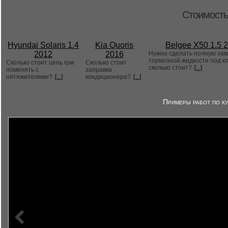
Стоимость
Hyundai Solaris 1.4
Kia Quoris
Belgee X50 1.5 
2012
2016
Нужно сделать полную за
тормозной жидкости под к
Сколько стоит цепь грм
Сколько стоит
сколько стоит?
[...]
поменять с
заправка
нятяжителями?
[...]
кондиционера?
[...]
Примеры работ по ку