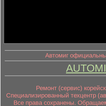
информ
информационный контент
Автомиг официальный
AUTOMI
Ремонт (сервис) корейск
Специализированный техцентр (авт
Все права сохранены. Обращаем