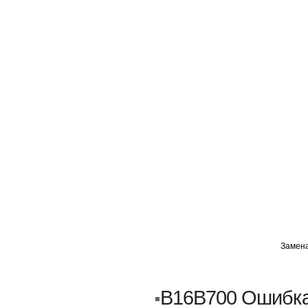
ГЛАВНАЯ
АВТОМИГ ВАО
АВТОМИГ СЗАО
Замена
Кузовной ремонт
Пескоструйка
B16B700 Ошибка
Замена порогов и арок