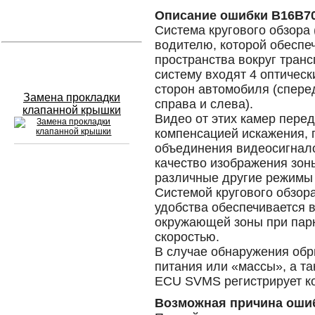
Описание ошибки B16B7
Устранение вмятин
Система кругового обзора
водителю, которой обеспе
пространства вокруг транс
Слесарный ремонт
систему входят 4 оптичес
сторон автомобиля (сперед
Замена прокладки
справа и слева).
клапанной крышки
Видео от этих камер пере
компенсацией искажения,
объединения видеосигнало
качество изображения зоны
Сход развал
различные другие режимы
Системой кругового обзор
Замена масла в двигателе
удобства обеспечивается 
окружающей зоны при парк
Промывка инжектора
скоростью.
В случае обнаружения обр
Заправка кондиционера
питания или «массы», а т
ECU SVMS регистрирует к
Шиномонтаж
Возможная причина оши
Эндоскопия двигателя