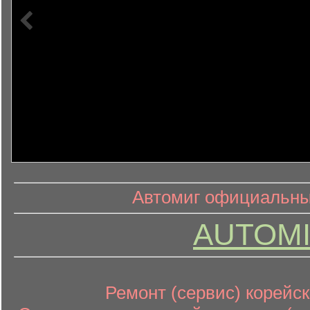
информ
информационный контент
Автомиг официальный
AUTOMI
Ремонт (сервис) корейск