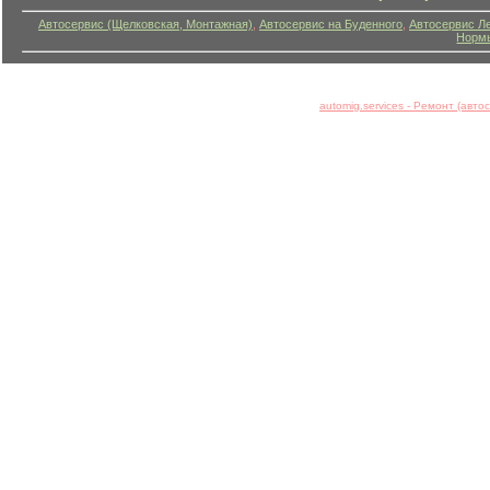
Автосервис (Щелковская, Монтажная)
,
Автосервис на Буденного
,
Автосервис Л
Нормы
automig.services - Ремонт (авт