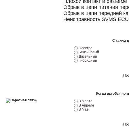
Плохой контакт в разъеме
Обрыв в цепи питания пе
Ремонт двигателей
Обрыв в цепи передней к
Неисправность SVMS ECU
Регулировка ЭУР
Антикор автомобиля
С каким 
Диагностика перед…
Электро
Бензиновый
Стоимость диагностики
Дизельный
Гибридный
Обслуживание такси
Хранение шин
Пос
Запчасти по ВИН
Когда вы обычно 
В Марте
В Апреле
В Мае
Вакансии
Пос