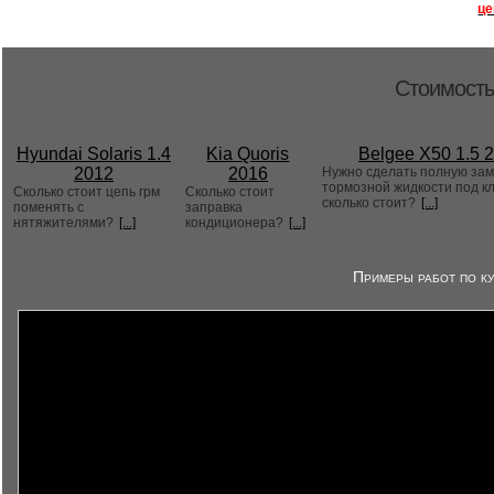
це
Стоимость
Hyundai Solaris 1.4
Kia Quoris
Belgee X50 1.5 
2012
2016
Нужно сделать полную за
тормозной жидкости под к
Сколько стоит цепь грм
Сколько стоит
сколько стоит?
[...]
поменять с
заправка
нятяжителями?
[...]
кондиционера?
[...]
Примеры работ по ку