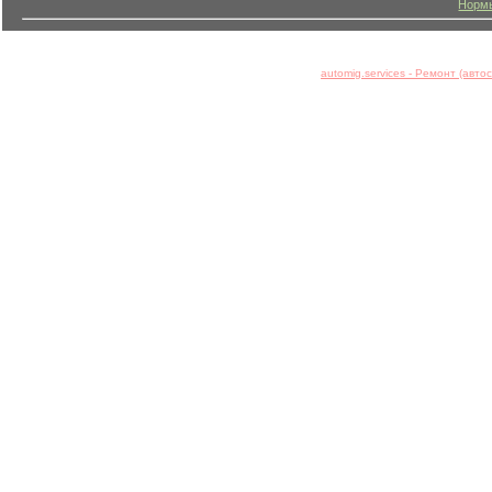
Нормы
automig.services - Ремонт (авт