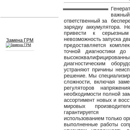
Генер
Устранение вмятин
важный
ответственный за беспере
Слесарный ремонт
зарядку аккумулятора. Н
привести к серьезным
невозможность запуска дв
Замена ГРМ
предоставляется комплек
точной диагностики д
высококвалифицированны
диагностическим обору
Сход развал
устраняют причины неисп
Замена масла в двигателе
решение. Мы специализир
сложности, включая заме
Промывка инжектора
регуляторов напряжен
необходимости полной за
Заправка кондиционера
ассортимент новых и вос
мировых производите
Шиномонтаж
гарантируется
использованием только ор
Эндоскопия двигателя
выполненные работы сопр