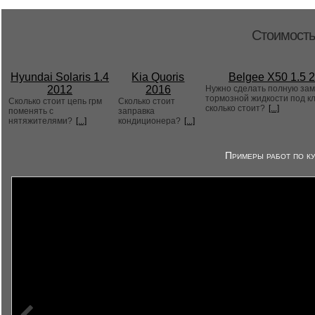
Стоимость
Hyundai Solaris 1.4
Kia Quoris
Belgee X50 1.5 
2012
2016
Нужно сделать полную за
тормозной жидкости под к
Сколько стоит цепь грм
Сколько стоит
сколько стоит?
[...]
поменять с
заправка
нятяжителями?
[...]
кондиционера?
[...]
Примеры работ по ку