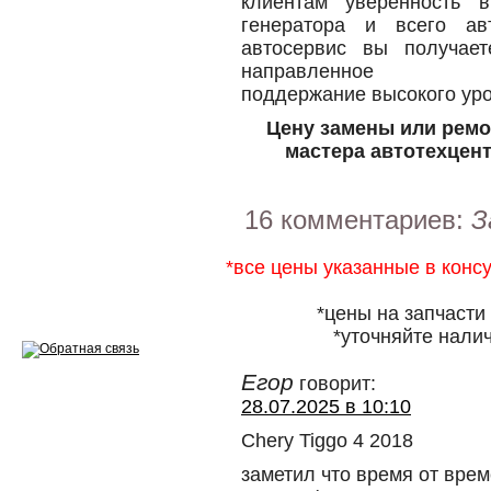
клиентам уверенность 
Ремонт двигателей
генератора и всего а
Регулировка ЭУР
автосервис вы получает
направ
Антикор автомобиля
поддержание высокого уро
Диагностика перед…
Цену замены или ремо
мастера автотехцент
Стоимость диагностики
Обслуживание такси
16 комментариев:
З
Хранение шин
*все цены указанные в конс
Запчасти по ВИН
*цены на запчасти
*уточняйте налич
Егор
говорит:
28.07.2025 в 10:10
Вакансии
Chery Tiggo 4 2018
заметил что время от врем