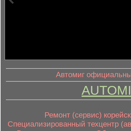
информ
информационный контент
Автомиг официальный
AUTOMI
Ремонт (сервис) корейск
Специализированный техцентр (авт