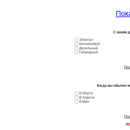
Пока
С каким 
Электро
Бензиновый
Дизельный
Гибридный
Пос
Когда вы обычно 
В Марте
В Апреле
В Мае
Пос
це