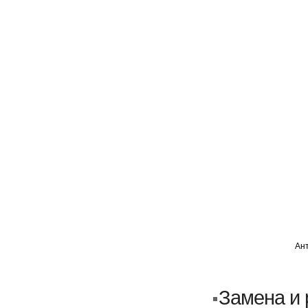
ГЛАВНАЯ
АВТОМИГ ВАО
АВТОМИГ СЗАО
Ан
Кузовной ремонт
Пескоструйка
Замена и 
Замена порогов и арок