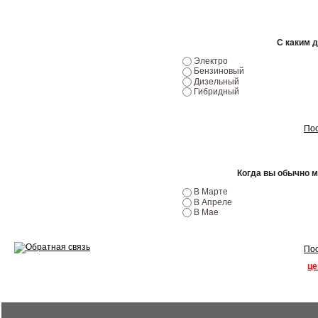
Ремонт двигателей
С каким 
Регулировка ЭУР
Электро
Бензиновый
Антикор автомобиля
Дизельный
Гибридный
Диагностика перед…
Пос
Стоимость диагностики
Обслуживание такси
Когда вы обычно 
Хранение шин
В Марте
В Апреле
Запчасти по ВИН
В Мае
Пос
це
Вакансии