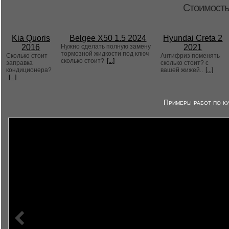
Стоимость
Kia Quoris
Belgee X50 1.5 2024
Hyundai Creta 2
2016
Нужно сделать полную замену
2021
тормозной жидкости под ключ
Сколько стоит
Антифриз поменять
сколько стоит?
[...]
заправка
сколько стоит? с
кондиционера?
вашей жижей..
[...]
[...]
Примеры работ по ку