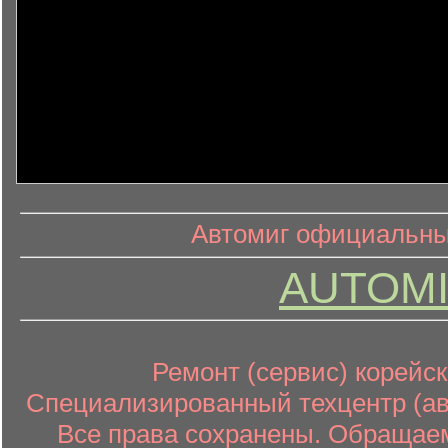
информ
информационный контент
Автомиг официальный
AUTOMI
Ремонт (сервис) корейск
Специализированный техцентр (авт
Все права сохранены. Обращаем