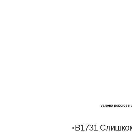
ГЛАВНАЯ
АВТОМИГ ВАО
АВТОМИГ СЗАО
Замена порогов и 
Кузовной ремонт
Пескоструйка
B1731 Слишком
Замена порогов и арок