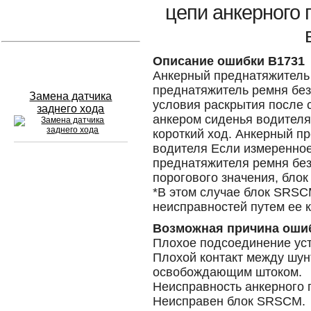
цепи анкерного 
Устранение вмятин
Слесарный ремонт
Описание ошибки B1731
Анкерный преднатяжитель 
преднатяжитель ремня без
Замена датчика
условия раскрытия после 
заднего хода
анкером сиденья водителя
короткий ход. Анкерный п
водителя Если измеренное
преднатяжителя ремня без
Сход развал
порогового значения, бло
*В этом случае блок SRSC
Замена масла в двигателе
неисправностей путем ее 
Промывка инжектора
Возможная причина оши
Плохое подсоединение уст
Заправка кондиционера
Плохой контакт между шу
освобождающим штоком.
Шиномонтаж
Неисправность анкерного 
Неисправен блок SRSCM.
Эндоскопия двигателя