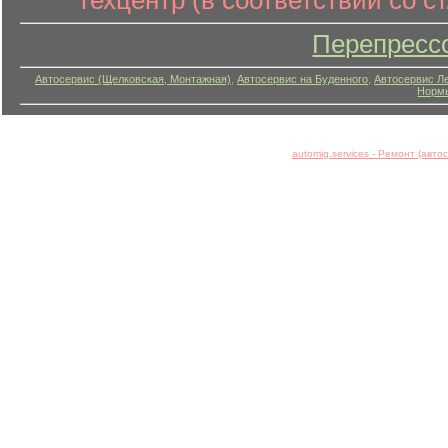
техцентр (в соответствии со ст
Перепресс
Автосервис (Щелковская, Монтажная)
,
Автосервис на Буденного
,
Автосервис Л
Нормы
automig.services - Ремонт (авт