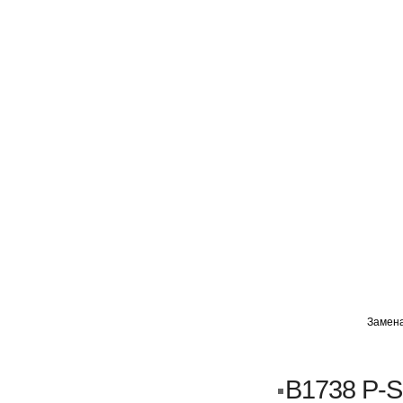
ГЛАВНАЯ
АВТОМИГ ВАО
АВТОМИГ СЗАО
Замена
Кузовной ремонт
Пескоструйка
B1738 P-S
Замена порогов и арок