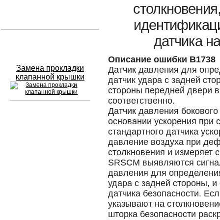
столкновения
Устранение вмятин
идентификаци
датчика н
Слесарный ремонт
Описание ошибки B1738
Замена прокладки
Датчик давления для опре
клапанной крышки
датчик удара с задней сто
стороны передней двери в 
соответственно.
Датчик давления бокового 
основании ускорения при с
Сход развал
стандартного датчика уско
давление воздуха при де
Замена масла в двигателе
столкновения и измеряет с
Промывка инжектора
SRSCM выявляются сигнал
давления для определения
Заправка кондиционера
удара с задней стороны, и
датчика безопасности. Есл
Шиномонтаж
указывают на столкновени
шторка безопасности рас
Эндоскопия двигателя