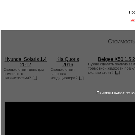
Пос
це
Стоимость
Hyundai Solaris 1.4
Kia Quoris
Belgee X50 1.5 
2012
2016
Нужно сделать полную за
тормозной жидкости под к
Сколько стоит цепь грм
Сколько стоит
сколько стоит?
[...]
поменять с
заправка
нятяжителями?
[...]
кондиционера?
[...]
Примеры работ по ку