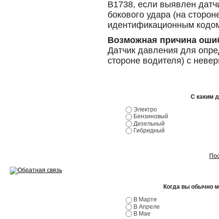
B1738, если выявлен датч
бокового удара (на сторон
Ремонт двигателей
идентификационным кодо
Регулировка ЭУР
Возможная причина оши
Датчик давления для опре
Антикор автомобиля
стороне водителя) с нев
Диагностика перед…
Стоимость диагностики
С каким 
Обслуживание такси
Электро
Бензиновый
Дизельный
Хранение шин
Гибридный
Запчасти по ВИН
Пос
Когда вы обычно 
Вакансии
В Марте
В Апреле
В Мае