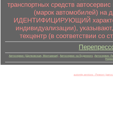
транспортных средств автосервис 
(марок автомобилей) на 
ИДЕНТИФИЦИРУЮЩИЙ характер (
индивидуализации), указывают
техцентр (в соответствии со ст
Перепресс
Автосервис (Щелковская, Монтажная)
,
Автосервис на Буденного
,
Автосервис Л
Нормы
automig.services - Ремонт (авт