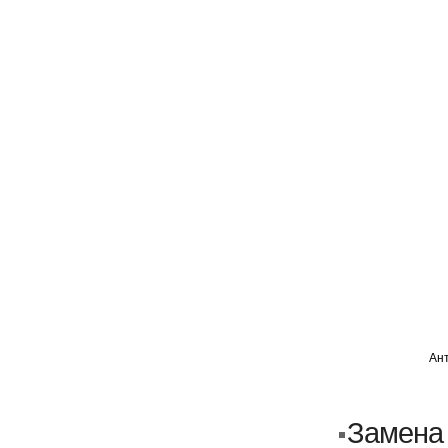
ГЛАВНАЯ
АВТОМИГ ВАО
АВТОМИГ СЗАО
Ан
Кузовной ремонт
Пескоструйка
Замена
Замена порогов и арок