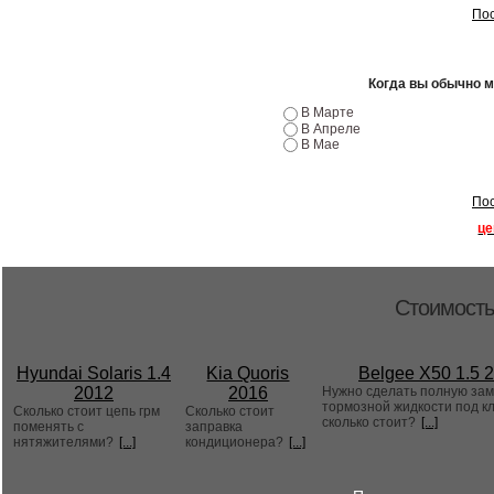
Пос
Когда вы обычно 
В Марте
В Апреле
В Мае
Пос
це
Стоимость
Hyundai Solaris 1.4
Kia Quoris
Belgee X50 1.5 
2012
2016
Нужно сделать полную за
тормозной жидкости под к
Сколько стоит цепь грм
Сколько стоит
сколько стоит?
[...]
поменять с
заправка
нятяжителями?
[...]
кондиционера?
[...]