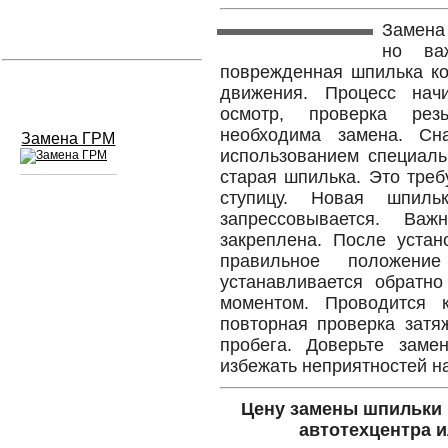
Замена
Устранение вмятин
но ва
поврежденная шпилька ко
Слесарный ремонт
движения. Процесс начи
осмотр, проверка рез
необходима замена. Сн
Замена ГРМ
использованием специаль
старая шпилька. Это треб
ступицу. Новая шпиль
запрессовывается. Ва
Сход развал
закреплена. После устан
Замена масла в двигателе
правильное положени
устанавливается обратно
Промывка инжектора
моментом. Проводится к
повторная проверка затя
Заправка кондиционера
пробега. Доверьте заме
избежать неприятностей на
Шиномонтаж
Цену замены шпильки 
Эндоскопия двигателя
автотехцентра и