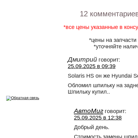
Ремонт двигателей
Регулировка ЭУР
12 комментарие
Антикор автомобиля
*все цены указанные в конс
Диагностика перед…
*цены на запчасти
*уточняйте налич
Стоимость диагностики
Дмитрий
Обслуживание такси
говорит:
25.09.2025 в 09:39
Хранение шин
Solaris HS он же Hyundai S
Запчасти по ВИН
Обломил шпильку на задне
Шпильку купил..
АвтоМиг
говорит:
Вакансии
25.09.2025 в 12:38
Добрый день.
Стоимость замены шпил