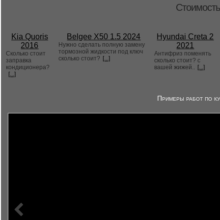
Стоимость
Kia Quoris
Belgee X50 1.5 2024
Hyundai Creta 2
2016
Нужно сделать полную замену
2021
тормозной жидкости под ключ
Сколько стоит
Антифриз поменять
сколько стоит?
[...]
заправка
сколько стоит? с
кондиционера?
вашей жижей..
[...]
[...]
Примеры работ по ку