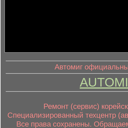
информ
информационный контент
Автомиг официальный
AUTOMI
Ремонт (сервис) корейск
Специализированный техцентр (авт
Все права сохранены. Обращаем