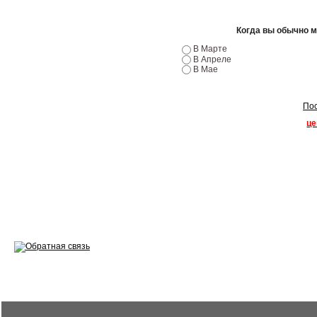
Ремонт двигателей
Когда вы обычно 
Регулировка ЭУР
В Марте
В Апреле
В Мае
Антикор автомобиля
Диагностика перед…
Пос
це
Стоимость диагностики
Обслуживание такси
Хранение шин
Запчасти по ВИН
Вакансии