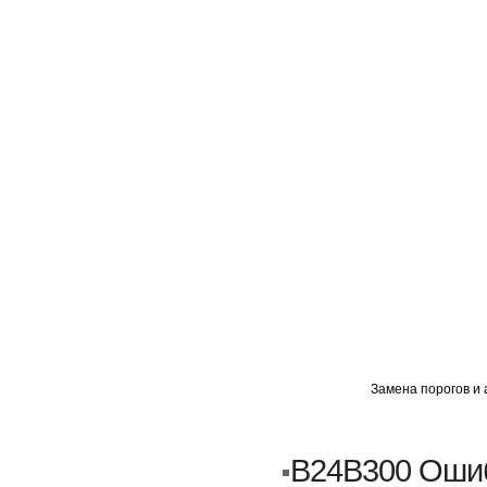
ГЛАВНАЯ
АВТОМИГ ВАО
АВТОМИГ СЗАО
Замена порогов и 
Кузовной ремонт
Пескоструйка
B24B300 Ошиб
Замена порогов и арок