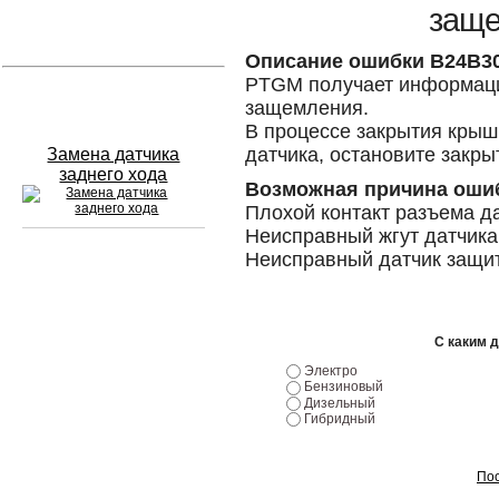
защ
Устранение вмятин
Описание ошибки B24B3
PTGM получает информаци
Слесарный ремонт
защемления.
В процессе закрытия крыш
датчика, остановите закрыт
Замена датчика
заднего хода
Возможная причина оши
Плохой контакт разъема д
Неисправный жгут датчик
Неисправный датчик защи
Сход развал
Замена масла в двигателе
С каким 
Промывка инжектора
Электро
Бензиновый
Дизельный
Заправка кондиционера
Гибридный
Шиномонтаж
Пос
Эндоскопия двигателя