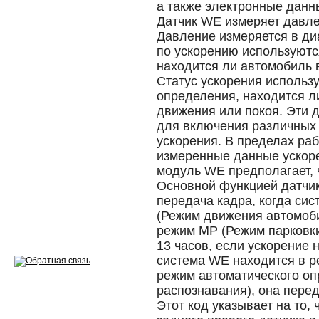
а также электронные данн
Эндоскопия двигателя
Датчик WE измеряет давле
Ремонт двигателей
Давление измеряется в ди
по ускорению используютс
Регулировка ЭУР
находится ли автомобиль 
Статус ускорения использ
Антикор автомобиля
определения, находится л
движения или покоя. Эти 
Диагностика перед…
для включения различных 
ускорения. В пределах ра
Стоимость диагностики
измеренные данные ускор
модуль WE предполагает, 
Обслуживание такси
Основной функцией датчи
Хранение шин
передача кадра, когда си
(Режим движения автомоби
Запчасти по ВИН
режим MP (Режим парковк
13 часов, если ускорение 
система WE находится в р
режим автоматического о
распознавания), она пере
Вакансии
Этот код указывает на то,