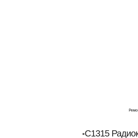
ГЛАВНАЯ
АВТОМИГ ВАО
АВТОМИГ СЗАО
Ремо
Кузовной ремонт
Пескоструйка
C1315 Радиок
Замена порогов и арок