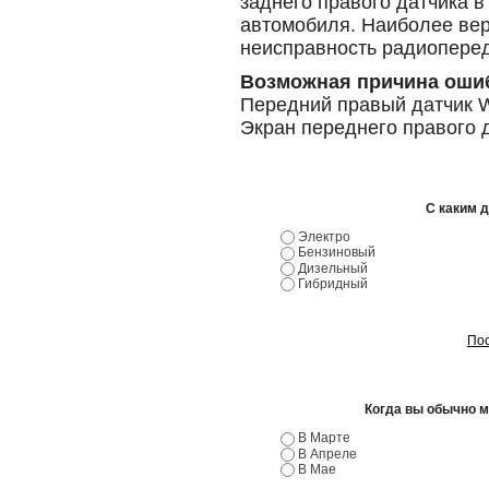
заднего правого датчика в
автомобиля. Наиболее вер
неисправность радиоперед
Возможная причина оши
Передний правый датчик W
Экран переднего правого 
С каким 
Электро
Бензиновый
Дизельный
Гибридный
Пос
Когда вы обычно 
В Марте
В Апреле
В Мае