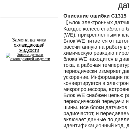
да
Устранение вмятин
Описание ошибки C1315
【Блок электронных датчи
Слесарный ремонт
Каждое колесо снабжено б
(WE), прикрепленным к кла
Замена датчика
Блок WE питается от авто
охлаждающей
рассчитанную на работу в
жидкости
химическую реакцию пиро
блока WE находится в диап
тока, а рабочая температ
периодически измеряет да
ускорение. Информация по
Сход развал
конвертируется в электр
Замена масла в двигателе
микропроцессора, встроен
Блок WE снабжен цепью р
Промывка инжектора
периодической передачи и
шины. Все блоки датчиков
Заправка кондиционера
радиочастот, и передавае
включает данные по давле
Шиномонтаж
идентификационный код, д