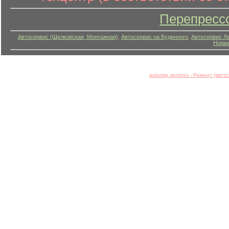
Перепресс
Автосервис (Щелковская, Монтажная)
,
Автосервис на Буденного
,
Автосервис Л
Нормы
automig.services - Ремонт (авт