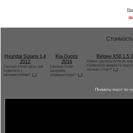
Пос
це
Стоимость
Hyundai Solaris 1.4
Kia Quoris
Belgee X50 1.5 
2012
2016
Нужно сделать полную за
тормозной жидкости под к
Сколько стоит цепь грм
Сколько стоит
сколько стоит?
[...]
поменять с
заправка
нятяжителями?
[...]
кондиционера?
[...]
Примеры работ по ку