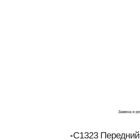
ГЛАВНАЯ
АВТОМИГ ВАО
АВТОМИГ СЗАО
Замена и ре
Кузовной ремонт
Пескоструйка
C1323 Передний 
Замена порогов и арок