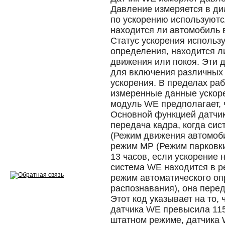
Давление измеряется в ди
Ремонт двигателей
по ускорению используютс
находится ли автомобиль 
Регулировка ЭУР
Статус ускорения использ
определения, находится л
Антикор автомобиля
движения или покоя. Эти 
для включения различных 
Диагностика перед…
ускорения. В пределах ра
Стоимость диагностики
измеренные данные ускор
модуль WE предполагает, 
Обслуживание такси
Основной функцией датчи
передача кадра, когда си
Хранение шин
(Режим движения автомоби
режим MP (Режим парковк
Запчасти по ВИН
13 часов, если ускорение 
система WE находится в р
режим автоматического о
распознавания), она пере
Этот код указывает на то,
Вакансии
датчика WE превысила 115°
штатном режиме, датчика 