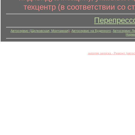
техцентр (в соответствии со ст
Перепресс
Автосервис (Щелковская, Монтажная)
,
Автосервис на Буденного
,
Автосервис Л
Нормы
automig.services - Ремонт (авт