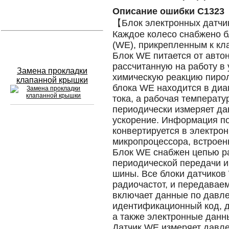
Описание ошибки C1323
Устранение вмятин
【Блок электронных датчи
Каждое колесо снабжено б
Слесарный ремонт
(WE), прикрепленным к кла
Блок WE питается от авто
рассчитанную на работу в
Замена прокладки
химическую реакцию пиро
клапанной крышки
блока WE находится в диап
тока, а рабочая температ
периодически измеряет да
ускорение. Информация по
Сход развал
конвертируется в электр
микропроцессора, встроен
Замена масла в двигателе
Блок WE снабжен цепью р
периодической передачи и
Промывка инжектора
шины. Все блоки датчиков
радиочастот, и передавае
Заправка кондиционера
включает данные по давле
идентификационный код, д
Шиномонтаж
а также электронные данн
Эндоскопия двигателя
Датчик WE измеряет давле