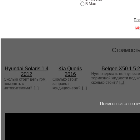
В Мае
Пос
це
Стоимость
Hyundai Solaris 1.4
Kia Quoris
Belgee X50 1.5 
2012
2016
Нужно сделать полную за
тормозной жидкости под к
Сколько стоит цепь грм
Сколько стоит
сколько стоит?
[...]
поменять с
заправка
нятяжителями?
[...]
кондиционера?
[...]
Примеры работ по ку