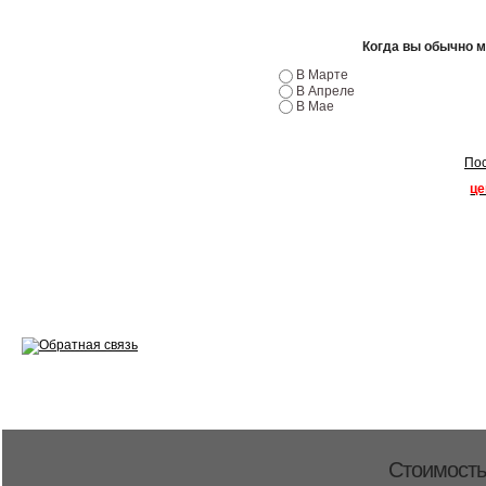
Ремонт двигателей
Регулировка ЭУР
Когда вы обычно 
В Марте
Антикор автомобиля
В Апреле
В Мае
Диагностика перед…
Пос
Стоимость диагностики
це
Обслуживание такси
Хранение шин
Запчасти по ВИН
Вакансии
Стоимость