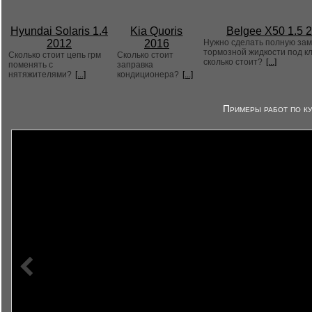
Hyundai Solaris 1.4
Kia Quoris
Belgee X50 1.5 
2012
2016
Нужно сделать полную за
тормозной жидкости под к
Сколько стоит цепь грм
Сколько стоит
сколько стоит?
[...]
поменять с
заправка
нятяжителями?
[...]
кондиционера?
[...]
Примеры работ по ку