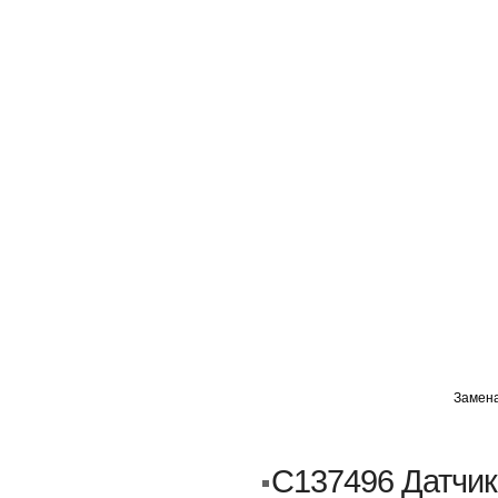
ГЛАВНАЯ
АВТОМИГ ВАО
АВТОМИГ СЗАО
Замена
Кузовной ремонт
Пескоструйка
C137496 Датчи
Замена порогов и арок