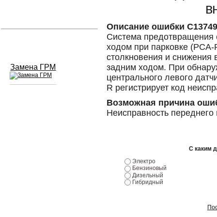
в
Устранение вмятин
Описание ошибки C1374
Система предотвращения 
Слесарный ремонт
ходом при парковке (PCA-
столкновения и снижения 
задним ходом. При обнару
Замена ГРМ
центрального левого датч
R регистрирует код неисп
Возможная причина оши
Сход развал
Неисправность переднего 
Замена масла в двигателе
Промывка инжектора
С каким 
Электро
Заправка кондиционера
Бензиновый
Дизельный
Шиномонтаж
Гибридный
Эндоскопия двигателя
Пос