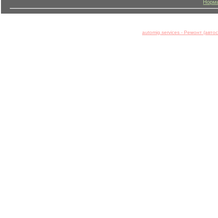
Нормы
automig.services - Ремонт (авт