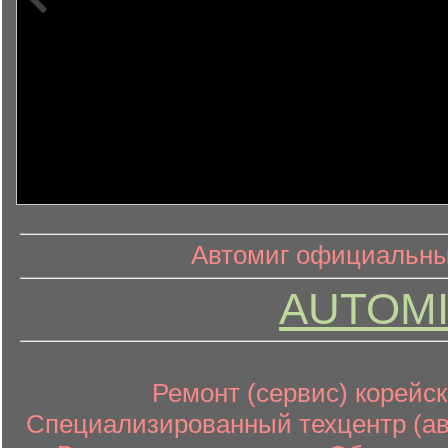
информ
информационный контент
Автомиг официальный
AUTOMI
Ремонт (сервис) корейск
Специализированный техцентр (авт