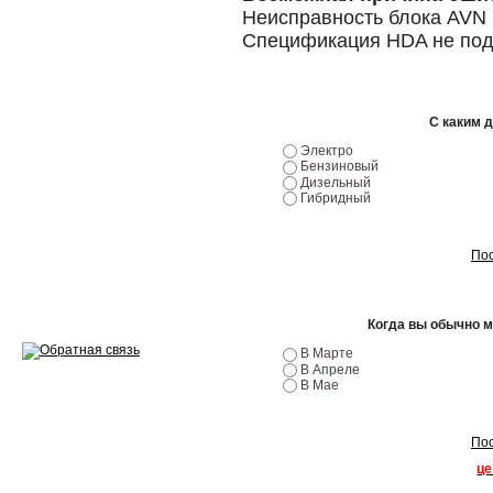
Ремонт двигателей
Неисправность блока AVN
Спецификация HDA не по
Регулировка ЭУР
Антикор автомобиля
С каким 
Диагностика перед…
Электро
Бензиновый
Стоимость диагностики
Дизельный
Гибридный
Обслуживание такси
Хранение шин
Пос
Запчасти по ВИН
Когда вы обычно 
В Марте
В Апреле
В Мае
Вакансии
Пос
це