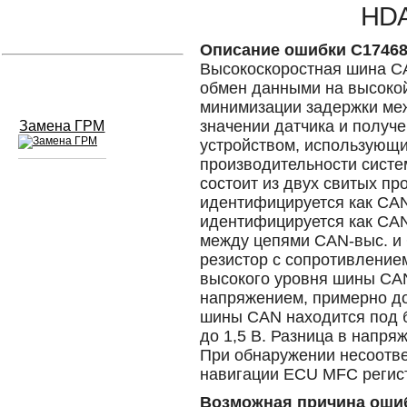
HDA
Устранение вмятин
Описание ошибки C1746
Высокоскоростная шина CA
Слесарный ремонт
обмен данными на высоко
минимизации задержки ме
значении датчика и полу
Замена ГРМ
устройством, использующ
производительности систе
состоит из двух свитых пр
Сход развал
идентифицируется как CAN-
идентифицируется как CAN
Замена масла в двигателе
между цепями CAN-выс. и
резистор с сопротивлением
Промывка инжектора
высокого уровня шины CA
напряжением, примерно до 
Заправка кондиционера
шины CAN находится под 
до 1,5 В. Разница в напря
Шиномонтаж
При обнаружении несоотв
навигации ECU MFC регист
Эндоскопия двигателя
Возможная причина оши