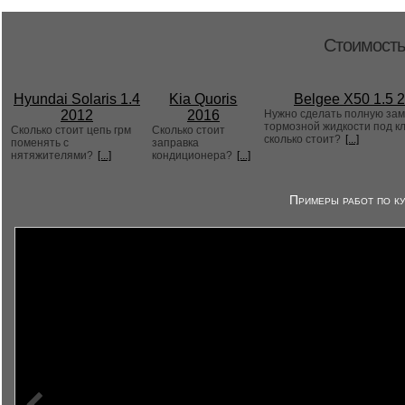
Стоимость
Hyundai Solaris 1.4
Kia Quoris
Belgee X50 1.5 
2012
2016
Нужно сделать полную за
тормозной жидкости под к
Сколько стоит цепь грм
Сколько стоит
сколько стоит?
[...]
поменять с
заправка
нятяжителями?
[...]
кондиционера?
[...]
Примеры работ по ку