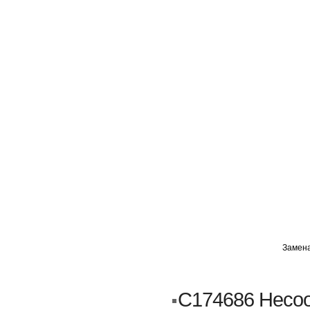
ГЛАВНАЯ
АВТОМИГ ВАО
АВТОМИГ СЗАО
Замена
Кузовной ремонт
Пескоструйка
C174686 Несоо
Замена порогов и арок