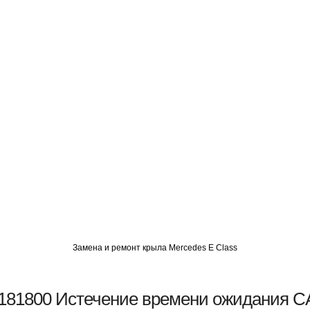
О
АВТОМИГ СЗАО
АВТОМИГ ЮВАО
АВТОМИГ САО
Замена и ремонт крыла Mercedes E Class
181800 Истечение времени ожидания 