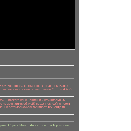
0-2026. Все права сохранены. Обращаем Ваше
ртой, определяемой положениями Статьи 437 (2)
к. Никакого отношения ни к официальным
в (марок автомобилей) на данном сайте носят
енно автомобили обслуживает техцентр (в
рвис Серп и Молот
,
Автосервис на Гаражаной
,