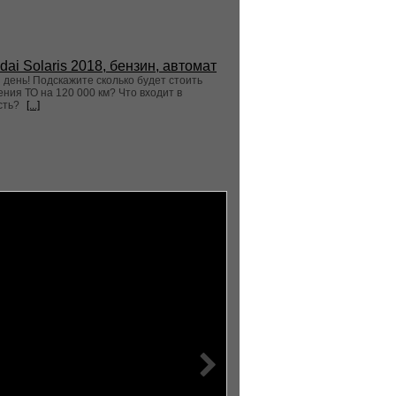
dai Solaris 2018, бензин, автомат
день! Подскажите сколько будет стоить
ния ТО на 120 000 км? Что входит в
сть?
[...]