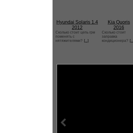
Hyundai Solaris 1.4
Kia Quoris
2012
2016
Сколько стоит цепь грм
Сколько стоит
поменять с
заправка
нятяжителями?
[...]
кондиционера?
[..