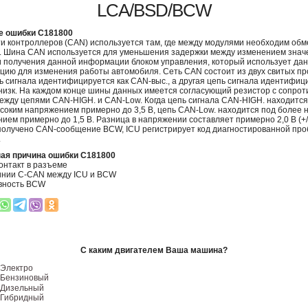
LCA/BSD/BCW
е ошибки C181800
и контроллеров (CAN) используется там, где между модулями необходим обм
 Шина CAN используется для уменьшения задержки между изменением знач
и получения данной информации блоком управления, который использует да
ию для изменения работы автомобиля. Сеть CAN состоит из двух свитых пр
ь сигнала идентифицируется как CAN-выс., а другая цепь сигнала идентифиц
низк. На каждом конце шины данных имеется согласующий резистор с сопро
ежду цепями CAN-HIGH. и CAN-Low. Когда цепь сигнала CAN-HIGH. находится
соким напряжением примерно до 3,5 В, цепь CAN-Low. находится под более 
ием примерно до 1,5 В. Разница в напряжении составляет примерно 2,0 В (+/-
получено CAN-сообщение BCW, ICU регистрирует код диагностированной пр
.
ая причина ошибки C181800
онтакт в разъеме
инии C-CAN между ICU и BCW
вность BCW
С каким двигателем Ваша машина?
Электро
Бензиновый
Дизельный
Гибридный