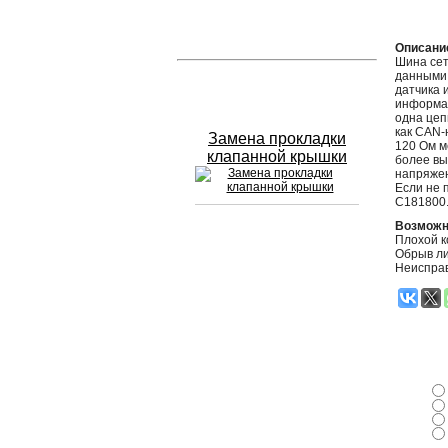
Устранение вмятин
Описани
Шина сет
данными.
Слесарный ремонт
датчика 
информац
одна цеп
как CAN-
Замена прокладки
120 Ом м
клапанной крышки
более вы
напряжен
Если не 
C181800
Возможн
Плохой к
Сход развал
Обрыв л
Неиспра
Замена масла в двигателе
Промывка инжектора
Заправка кондиционера
Шиномонтаж
Эндоскопия двигателя