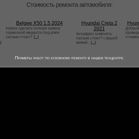
Стоимость ремонта автомобиля:
Belgee X50 1.5 2024
Hyundai Creta 2
Hyun
Нужно сделать полную замену
2021
Добрый 
тормозной жидкости под ключ
проведе
Антифриз поменять
сколько стоит?
[...]
стоимо
сколько стоит? с вашей
.]
жижей..
[...]
Примеры работ по кузовному ремонту в нашем техцентре: