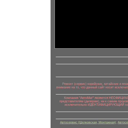
информационный контент
Ремонт (сервис) корейских, китайских и яп
внимание на то, что данный сайт носит исключ
Компания "АвтоМиг" является НЕОФИЦИАЛЬ
представителям (дилерам), ни к самим произ
исключительно ИДЕНТИФИЦИРУЮЩИЙ характе
Автосервис (Щелковская, Монтажная)
,
Автосе