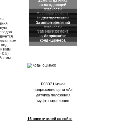
Частые обращения:
ен
ения
нную
оводов:
ируется
тивлением
 под
низким
 0,5).
облемы
P0807 Низкое
напряжение цепи «А»
датчика положения
муфты сцепления
16 посетителей
на сайте