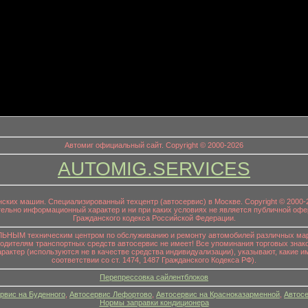
информационный заголовок
Автомиг официальный сайт. Copyright © 2000-2026
AUTOMIG.SERVICES
онских машин. Специализированный техцентр (автосервис) в Москве. Copyright © 200
ительно информационный характер и ни при каких условиях не является публичной офе
Гражданского кодекса Российской Федерации.
НЫМ техническим центром по обслуживанию и ремонту автомобилей различных маро
водителям транспортных средств автосервис не имеет! Все упоминания торговых знако
р (используются не в качестве средства индивидуализации), указывают, какие им
соответствии со ст. 1474, 1487 Гражданского Кодекса РФ).
Перепрессовка сайлентблоков
рвис на Буденного
,
Автосервис Лефортово
,
Автосервис на Красноказарменной
,
Автосе
Нормы заправки кондиционера