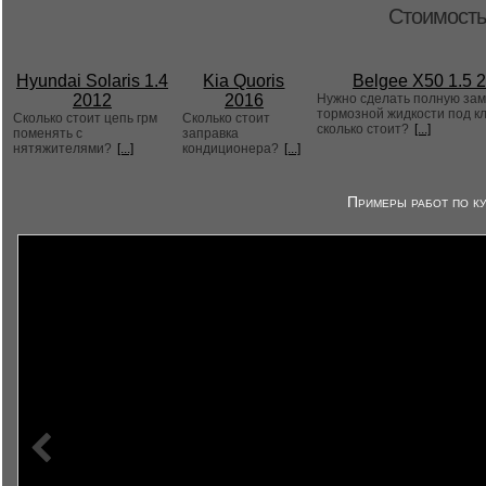
Стоимость
Hyundai Solaris 1.4
Kia Quoris
Belgee X50 1.5 
2012
2016
Нужно сделать полную за
тормозной жидкости под к
Сколько стоит цепь грм
Сколько стоит
сколько стоит?
[...]
поменять с
заправка
нятяжителями?
[...]
кондиционера?
[...]
Примеры работ по ку