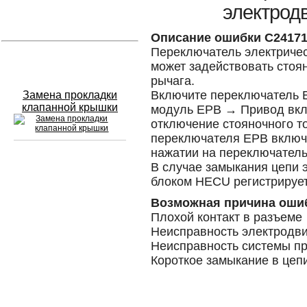
электрод
Устранение вмятин
Описание ошибки C2417
Переключатель электричес
Слесарный ремонт
может задействовать стоя
рычага.
Включите переключатель 
Замена прокладки
клапанной крышки
модуль EPB → Привод вк
отключение стояночного т
переключателя EPB включа
нажатии на переключатель
В случае замыкания цепи 
Сход развал
блоком HECU регистрируе
Замена масла в двигателе
Возможная причина оши
Плохой контакт в разъеме
Промывка инжектора
Неисправность электродви
Неисправность системы п
Заправка кондиционера
Короткое замыкание в цеп
Шиномонтаж
Эндоскопия двигателя