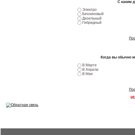
С каким 
Ремонт двигателей
Электро
Бензиновый
Дизельный
Регулировка ЭУР
Гибридный
Антикор автомобиля
Пос
Диагностика перед…
Стоимость диагностики
Когда вы обычно 
В Марте
Обслуживание такси
В Апреле
В Мае
Хранение шин
Запчасти по ВИН
Пос
це
Вакансии