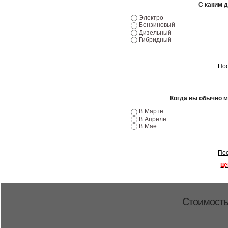
С каким 
Электро
Бензиновый
Дизельный
Гибридный
Пос
Когда вы обычно 
В Марте
В Апреле
В Мае
Пос
це
Стоимость