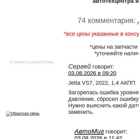
автотехцентра и
Эндоскопия двигателя
Ремонт двигателей
74 комментария:
Регулировка ЭУР
*все цены указанные в конс
Антикор автомобиля
*цены на запчасти
Диагностика перед…
*уточняйте налич
Стоимость диагностики
Сергей
говорит:
03.08.2026 в 09:20
Обслуживание такси
Jetta VS7, 2022, 1.4 АКПП
Хранение шин
Загорелась ошибка уровня
Запчасти по ВИН
давление, сбросил ошибку
Нужно выяснить какой датч
заменить.
АвтоМиг
Вакансии
говорит:
03.08.2026 в 11:42