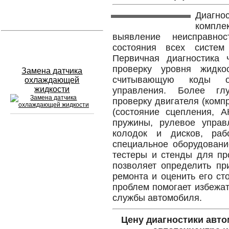
Диагнос
Устранение вмятин
компл
выявление неисправно
Слесарный ремонт
состояния всех систем
Первичная диагностика 
проверку уровня жидко
Замена датчика
считывающую коды о
охлаждающей
жидкости
управления. Более глу
проверку двигателя (комп
(состояние сцепления, А
пружины, рулевое управ
колодок и дисков, рабо
Сход развал
специальное оборудование
тестеры и стенды для пр
Замена масла в двигателе
позволяет определить пр
ремонта и оценить его с
Промывка инжектора
проблем помогает избежат
Заправка кондиционера
службы автомобиля.
Шиномонтаж
Цену диагностики авто