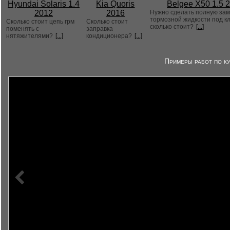
Hyundai Solaris 1.4
Kia Quoris
Belgee X50 1.5 
2012
2016
Нужно сделать полную за
тормозной жидкости под к
Сколько стоит цепь грм
Сколько стоит
сколько стоит?
[...]
поменять с
заправка
нятяжителями?
[...]
кондиционера?
[...]
Примеры работ по ку