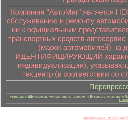
Компания "АвтоМиг" является 
обслуживанию и ремонту автомоби
ни к официальным представителя
транспортных средств автосервис 
(марок автомобилей) на 
ИДЕНТИФИЦИРУЮЩИЙ характер (
индивидуализации), указывают
техцентр (в соответствии со ст
Перепресс
Автосервис (Щелковская, Монтажная)
,
Автосервис на Буденного
,
Автосервис Л
Нормы
automig.services - Ремонт (авт