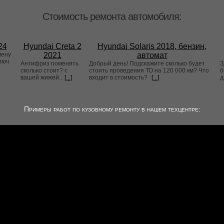
Стоимость ремонта автомобиля:
24
Hyundai Creta 2
Hyundai Solaris 2018, бензин,
мену
2021
автомат
люч
Антифриз поменять
Добрый день! Подскажите сколько будет
З
сколько стоит? с
стоить проведения ТО на 120 000 км? Что
б
вашей жижей..
[...]
входит в стоимость?
[...]
д
Примеры работ по кузовному ремонту в нашем техцентре: