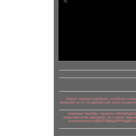
информационный контент
Ремонт (сервис) корейских, китайских и яп
внимание на то, что данный сайт носит исключ
Компания "АвтоМиг" является НЕОФИЦИАЛЬ
представителям (дилерам), ни к самим произ
исключительно ИДЕНТИФИЦИРУЮЩИЙ характе