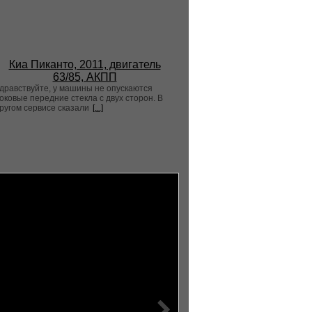
Киа Пиканто, 2011, двигатель
63/85, АКПП
дравствуйте, у машины не опускаются
оковые передние стекла с двух сторон. В
ругом сервисе сказали
[...]