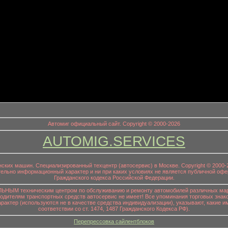
информационный заголовок
Автомиг официальный сайт. Copyright © 2000-2026
AUTOMIG.SERVICES
онских машин. Специализированный техцентр (автосервис) в Москве. Copyright © 200
ительно информационный характер и ни при каких условиях не является публичной офе
Гражданского кодекса Российской Федерации.
НЫМ техническим центром по обслуживанию и ремонту автомобилей различных маро
водителям транспортных средств автосервис не имеет! Все упоминания торговых знако
р (используются не в качестве средства индивидуализации), указывают, какие им
соответствии со ст. 1474, 1487 Гражданского Кодекса РФ).
Перепрессовка сайлентблоков