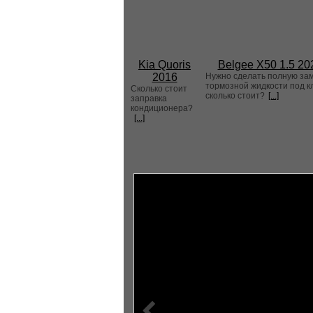
Kia Quoris
Belgee X50 1.5 20
2016
Нужно сделать полную за
тормозной жидкости под к
Сколько стоит
сколько стоит?
[...]
заправка
кондиционера?
[...]