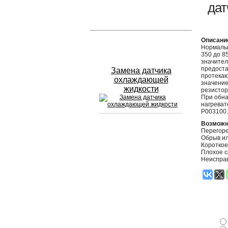
дат
Устранение вмятин
Описани
Слесарный ремонт
Нормальн
350 до 8
значител
предоста
Замена датчика
протекаю
охлаждающей
значение
жидкости
резистор
При обна
нагреват
P003100.
Возможн
Перегоре
Сход развал
Обрыв ил
Короткое
Плохое с
Замена масла в двигателе
Неисправ
Промывка инжектора
Заправка кондиционера
Шиномонтаж