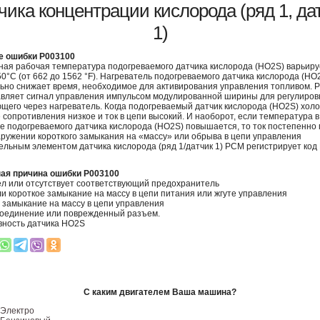
чика концентрации кислорода (ряд 1, да
1)
е ошибки P003100
ая рабочая температура подогреваемого датчика кислорода (HO2S) варьиру
50°C (от 662 до 1562 °F). Нагреватель подогреваемого датчика кислорода (HO
ьно снижает время, необходимое для активирования управления топливом. 
вляет сигнал управления импульсом модулированной ширины для регулировк
щего через нагреватель. Когда подогреваемый датчик кислорода (HO2S) хол
 сопротивления низкое и ток в цепи высокий. И наоборот, если температура в
е подогреваемого датчика кислорода (HO2S) повышается, то ток постепенно 
ружении короткого замыкания на «массу» или обрыва в цепи управления
ельным элементом датчика кислорода (ряд 1/датчик 1) PCM регистрирует код
ая причина ошибки P003100
л или отсутствует соответствующий предохранитель
и короткое замыкание на массу в цепи питания или жгуте управления
 замыкание на массу в цепи управления
оединение или поврежденный разъем.
ность датчика HO2S
С каким двигателем Ваша машина?
Электро