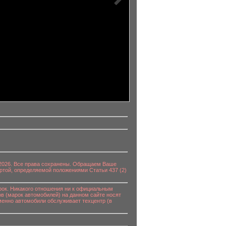
0-2026. Все права сохранены. Обращаем Ваше
ртой, определяемой положениями Статьи 437 (2)
к. Никакого отношения ни к официальным
в (марок автомобилей) на данном сайте носят
енно автомобили обслуживает техцентр (в