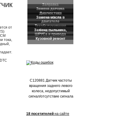
Частые обращения:
тчик
ется от
2S)
PCM
и тока,
одный,
падает.
 DTC
C120881 Датчик частоты
вращения заднего левого
колеса, недопустимый
сигнал/отсутствие сигнала
18 посетителей
на сайте