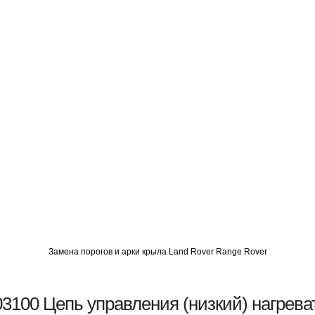
О
АВТОМИГ СЗАО
АВТОМИГ ЮВАО
АВТОМИГ САО
Замена порогов и арки крыла Land Rover Range Rover
3100 Цепь управления (низкий) нагрева