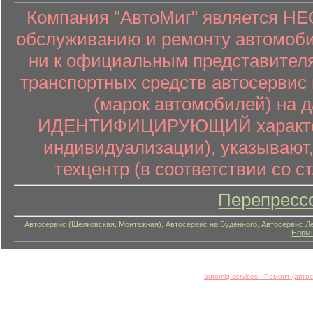
Компания "АвтоМиг" является 
обслуживанию и ремонту автомоби
ни к официальным представителя
транспортных средств автосервис 
(марок автомобилей) на 
ИДЕНТИФИЦИРУЮЩИЙ характер (
индивидуализации), указывают
техцентр (в соответствии со ст
Перепресс
Автосервис (Щелковская, Монтажная)
,
Автосервис на Буденного
,
Автосервис Л
Нормы
automig.services - Ремонт (авт