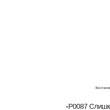
ГЛАВНАЯ
АВТОМИГ ВАО
АВТОМИГ СЗАО
Восстанов
Кузовной ремонт
Пескоструйка
P0087 Слишк
Замена порогов и арок