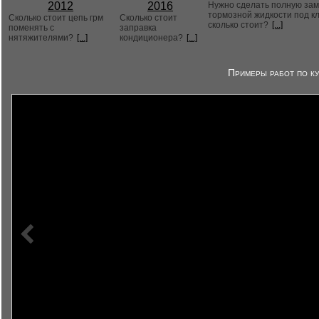
2012
2016
Нужно сделать полную за
тормозной жидкости под к
Сколько стоит цепь грм
Сколько стоит
сколько стоит?
[...]
поменять с
заправка
нятяжителями?
[...]
кондиционера?
[...]
Примеры работ по ку