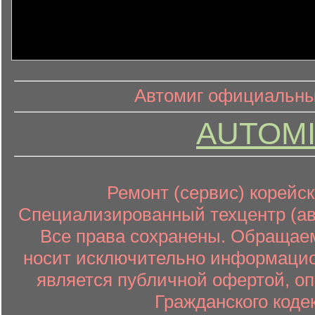
информ
информационный контент
Автомиг официальный
AUTOMI
Ремонт (сервис) корейск
Специализированный техцентр (авт
Все права сохранены. Обращаем
носит исключительно информацион
является публичной офертой, о
Гражданского коде