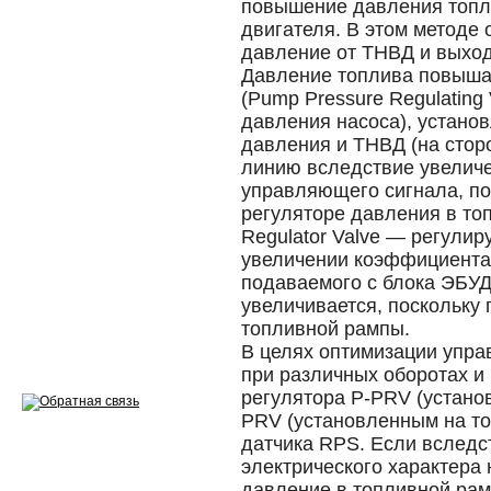
повышение давления топл
Эндоскопия двигателя
двигателя. В этом методе
давление от ТНВД и выход
Ремонт двигателей
Давление топлива повыша
Регулировка ЭУР
(Pump Pressure Regulatin
давления насоса), устано
Антикор автомобиля
давления и ТНВД (на стор
линию вследствие увелич
Диагностика перед…
управляющего сигнала, по
регуляторе давления в то
Стоимость диагностики
Regulator Valve — регули
увеличении коэффициента
Обслуживание такси
подаваемого с блока ЭБУД
Хранение шин
увеличивается, поскольку
топливной рампы.
Запчасти по ВИН
В целях оптимизации упра
при различных оборотах и 
регулятора P-PRV (устано
PRV (установленным на то
датчика RPS. Если вследс
Вакансии
электрического характера 
давление в топливной ра