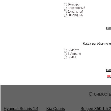
Электро
Бензиновый
Дизельный
Гибридный
Пос
Когда вы обычно 
В Марте
В Апреле
В Мае
Пос
це
Стоимость
Hyundai Solaris 1.4
Kia Quoris
Belgee X50 1.5 