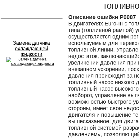
топливно
Устранение вмятин
Описание ошибки P0087
В двигателях Euro-III с т
Слесарный ремонт
типа (топливной рампой) 
осуществляется одним ре
используемым для перекры
Замена датчика
охлаждающей
топливной линии. Управле
жидкости
недостаток, заключающийс
увеличении давления при 
внезапном ускорении, пос
давления происходит за не
топливный насос низкого 
Сход развал
топливный насос высокого
наоборот, управление вып
Замена масла в двигателе
возможностью быстрого ув
Промывка инжектора
стороны, имеет свои недос
двигателя и повышение те
Заправка кондиционера
вышесказанное, для двига
топливной системой разра
Шиномонтаж
давлением», позволяющий 