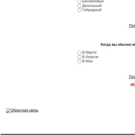
Бензиновый
Эндоскопия двигателя
Дизельный
Гибридный
Ремонт двигателей
Пос
Регулировка ЭУР
Антикор автомобиля
Когда вы обычно 
Диагностика перед…
В Марте
В Апреле
Стоимость диагностики
В Мае
Обслуживание такси
Пос
Хранение шин
це
Запчасти по ВИН
Вакансии