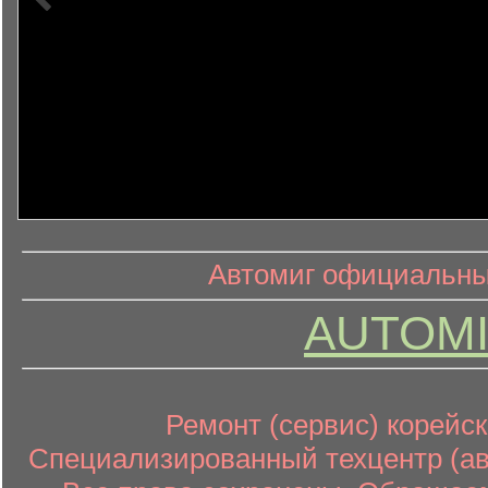
информ
информационный контент
Автомиг официальный
AUTOMI
Ремонт (сервис) корейск
Специализированный техцентр (авт