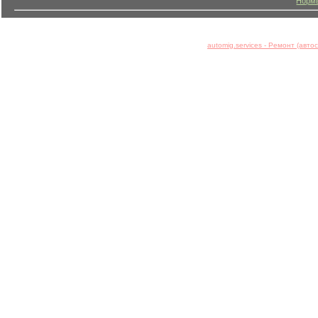
Нормы
automig.services - Ремонт (авт