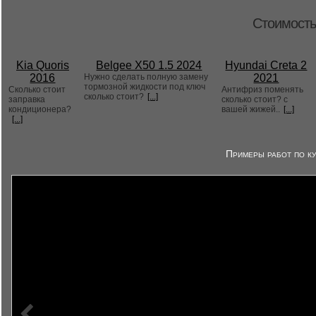
Стоимость
Kia Quoris
Belgee X50 1.5 2024
Hyundai Creta 2
2016
Нужно сделать полную замену
2021
тормозной жидкости под ключ
Сколько стоит
Антифриз поменять
сколько стоит?
[...]
заправка
сколько стоит? с
кондиционера?
вашей жижей..
[...]
[...]
Примеры работ по ку