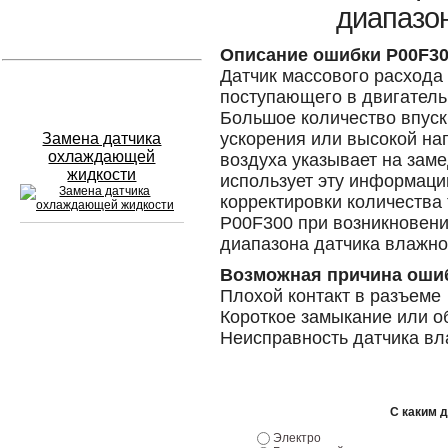
диапазо
Устранение вмятин
Описание ошибки P00F3
Датчик массового расхода
Слесарный ремонт
поступающего в двигатель
Большое количество впуск
ускорения или высокой наг
Замена датчика
охлаждающей
воздуха указывает на зам
жидкости
использует эту информац
корректировки количества
P00F300 при возникновени
диапазона датчика влажно
Сход развал
Возможная причина оши
Плохой контакт в разъеме
Замена масла в двигателе
Короткое замыкание или о
Неисправность датчика вл
Промывка инжектора
Заправка кондиционера
С каким 
Шиномонтаж
Электро