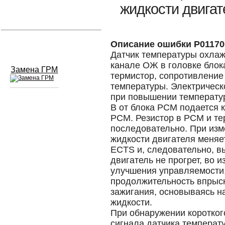
жидкости двигат
Устранение вмятин
Слесарный ремонт
Описание ошибки P01170
Датчик температуры охла
канале ОЖ в головке блок
Замена ГРМ
термистор, сопротивление
температуры. Электричес
при повышении температур
В от блока PCM подается 
Сход развал
PCM. Резистор в PCM и т
последовательно. При из
Замена масла в двигателе
жидкости двигателя меняе
ECTS и, следовательно, в
Промывка инжектора
двигатель не прогрет, во 
Заправка кондиционера
улучшения управляемости
продолжительность впрыск
Шиномонтаж
зажигания, основываясь 
жидкости.
Эндоскопия двигателя
При обнаружении коротког
сигнала датчика темпера