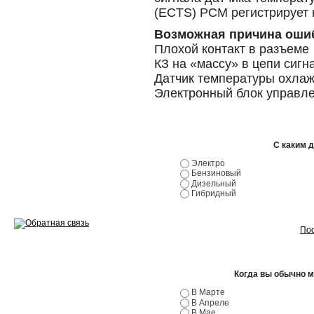
Ремонт двигателей
(ECTS) PCM регистрирует 
Регулировка ЭУР
Возможная причина ошиб
Плохой контакт в разъеме
Антикор автомобиля
КЗ на «массу» в цепи сигн
Датчик температуры охла
Диагностика перед…
Электронный блок управл
Стоимость диагностики
Обслуживание такси
С каким 
Хранение шин
Электро
Бензиновый
Дизельный
Запчасти по ВИН
Гибридный
Пос
Вакансии
Когда вы обычно 
В Марте
В Апреле
В Мае