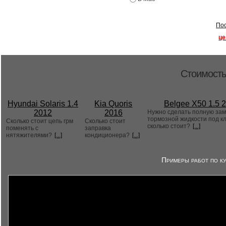
Пос
це
Стоимость
Hyundai Solaris 1.4
Kia Quoris
Belgee X50 1.5 
2012
2016
Нужно сделать полную за
тормозной жидкости под к
Сколько стоит цепь грм
Сколько стоит
сколько стоит?
[...]
поменять с
заправка
нятяжителями?
[...]
кондиционера?
[...]
Примеры работ по ку