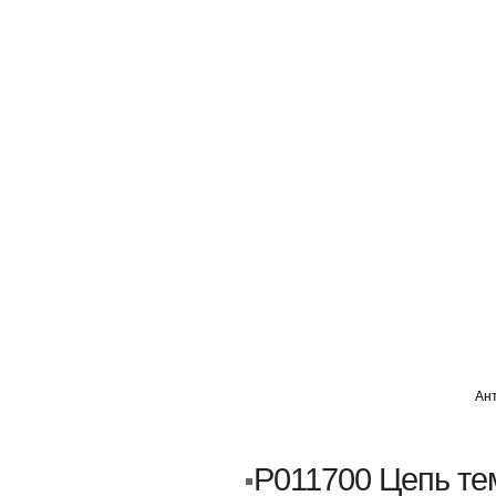
ГЛАВНАЯ
АВТОМИГ ВАО
АВТОМИГ СЗАО
Ан
Кузовной ремонт
Пескоструйка
P011700 Цепь т
Замена порогов и арок