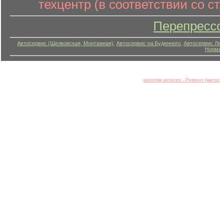
техцентр (в соответствии со ст
Перепресс
Автосервис (Щелковская, Монтажная)
,
Автосервис на Буденного
,
Автосервис Л
Нормы
automig.services - Ремонт (авт