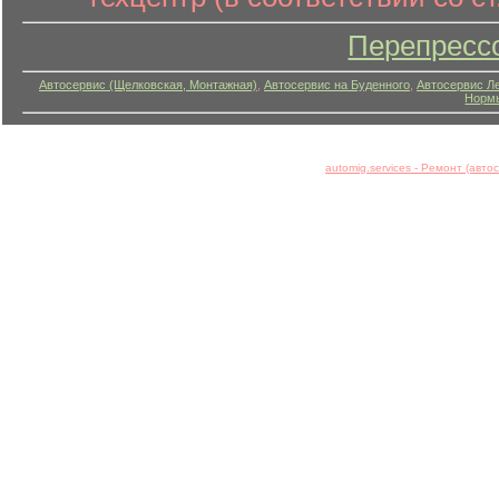
Перепресс
Автосервис (Щелковская, Монтажная)
,
Автосервис на Буденного
,
Автосервис Л
Нормы
automig.services - Ремонт (авт