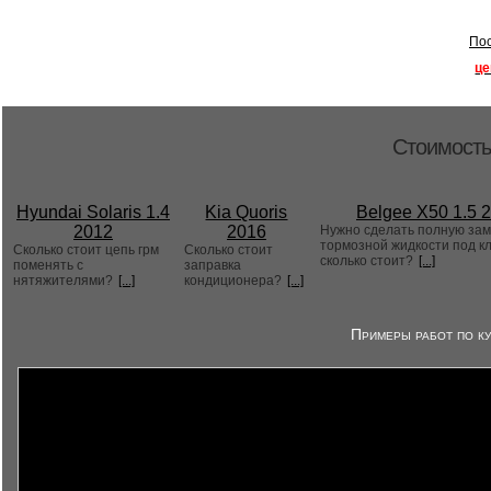
Пос
це
Стоимость
Hyundai Solaris 1.4
Kia Quoris
Belgee X50 1.5 
2012
2016
Нужно сделать полную за
тормозной жидкости под к
Сколько стоит цепь грм
Сколько стоит
сколько стоит?
[...]
поменять с
заправка
нятяжителями?
[...]
кондиционера?
[...]
Примеры работ по ку