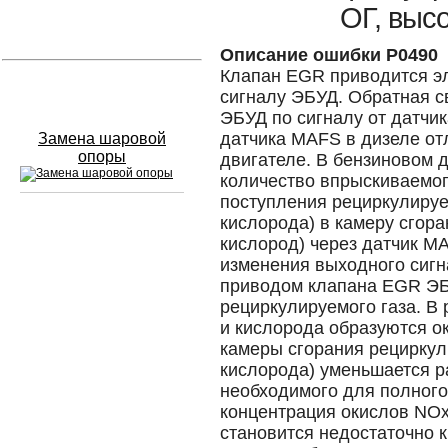
ОГ, выс
Устранение вмятин
Описание ошибки P0490
Клапан EGR приводится эл
Слесарный ремонт
сигналу ЭБУД. Обратная с
ЭБУД по сигналу от датчик
датчика MAFS в дизеле от
Замена шаровой
опоры
двигателе. В бензиновом 
количество впрыскиваемог
поступления рециркулируе
кислорода) в камеру сгор
Сход развал
кислород) через датчик M
изменения выходного сиг
Замена масла в двигателе
приводом клапана EGR ЭБ
рециркулируемого газа. В 
Промывка инжектора
и кислорода образуются о
камеры сгорания рециркул
Заправка кондиционера
кислорода) уменьшается р
необходимого для полного 
Шиномонтаж
концентрация окислов NOx
Эндоскопия двигателя
становится недостаточно 