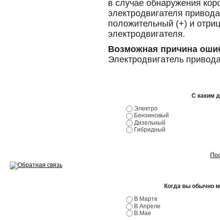
в случае обнаружения кор
Ремонт двигателей
электродвигателя привода
положительный (+) и отри
Регулировка ЭУР
электродвигателя.
Антикор автомобиля
Возможная причина оши
Электродвигатель привод
Диагностика перед…
Стоимость диагностики
С каким 
Обслуживание такси
Электро
Бензиновый
Хранение шин
Дизельный
Гибридный
Запчасти по ВИН
Пос
Когда вы обычно 
Вакансии
В Марте
В Апреле
В Мае