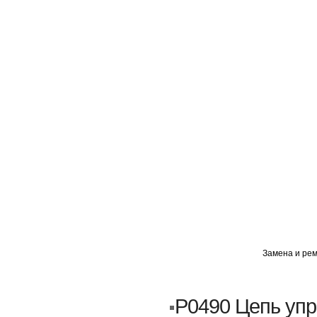
ГЛАВНАЯ
АВТОМИГ ВАО
АВТОМИГ СЗАО
Замена и рем
Кузовной ремонт
Пескоструйка
P0490 Цепь уп
Замена порогов и арок