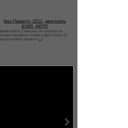
Киа Пиканто, 2011, двигатель
63/85, АКПП
дравствуйте, у машины не опускаются
оковые передние стекла с двух сторон. В
ругом сервисе сказали
[...]