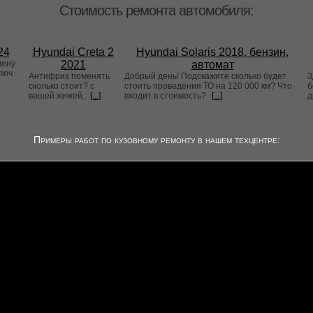
Стоимость ремонта автомобиля:
24
Hyundai Creta 2
Hyundai Solaris 2018, бензин,
мену
2021
автомат
люч
Антифриз поменять
Добрый день! Подскажите сколько будет
З
сколько стоит? с
стоить проведения ТО на 120 000 км? Что
б
вашей жижей..
[...]
входит в стоимость?
[...]
д
Примеры работ по кузовному ремонту в нашем техцентре: