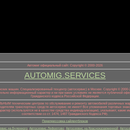
информационный заголовок
Автомиг официальный сайт. Copyright © 2000-2026
AUTOMIG.SERVICES
онских машин. Специализированный техцентр (автосервис) в Москве. Copyright © 200
ительно информационный характер и ни при каких условиях не является публичной офе
Гражданского кодекса Российской Федерации.
НЫМ техническим центром по обслуживанию и ремонту автомобилей различных маро
водителям транспортных средств автосервис не имеет! Все упоминания торговых знако
р (используются не в качестве средства индивидуализации), указывают, какие им
соответствии со ст. 1474, 1487 Гражданского Кодекса РФ).
Перепрессовка сайлентблоков
рвис на Буденного
,
Автосервис Лефортово
,
Автосервис на Красноказарменной
,
Автосе