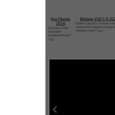
Kia Quoris
Belgee X50 1.5 20
2016
Нужно сделать полную за
тормозной жидкости под к
Сколько стоит
сколько стоит?
[...]
заправка
кондиционера?
[...]