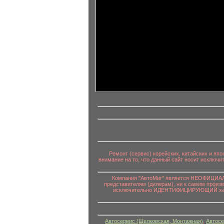
информационный контент
Ремонт (сервис) корейских, китайских и яп
внимание на то, что данный сайт носит исключ
Компания "АвтоМиг" является НЕОФИЦИАЛЬ
представителям (дилерам), ни к самим произ
исключительно ИДЕНТИФИЦИРУЮЩИЙ характе
Автосервис (Щелковская, Монтажная)
,
Автосе