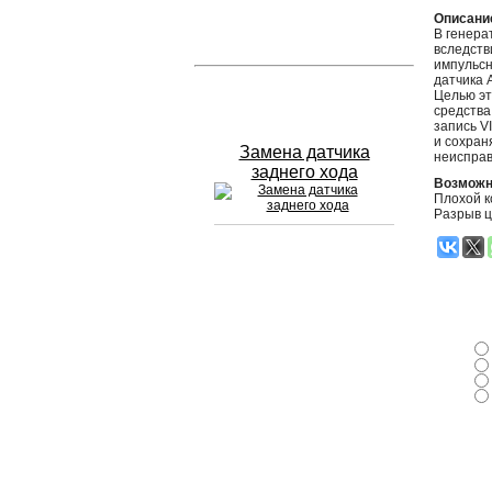
Описани
В генера
Устранение вмятин
вследств
импульсн
датчика 
Слесарный ремонт
Целью эт
средства
запись V
и сохран
Замена датчика
неисправ
заднего хода
Возможн
Плохой к
Разрыв ц
Сход развал
Замена масла в двигателе
Промывка инжектора
Заправка кондиционера
Шиномонтаж
Эндоскопия двигателя