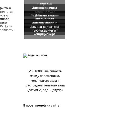
Частые обращения:
ри тока
ствляется
уре от
игнала.
тного
OM. Если
правности
P001600 Зависимость
между положениями
коленчатого вала и
распределительного вала
(датчик A, ряд 1 (впуск))
8 посетителей
на сайте