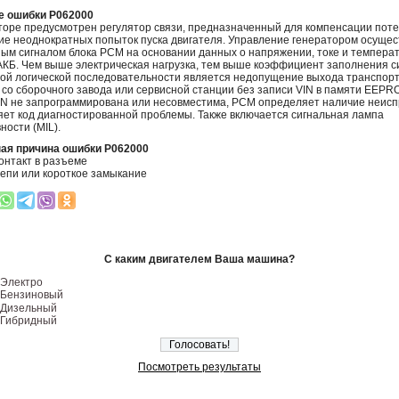
е ошибки P062000
торе предусмотрен регулятор связи, предназначенный для компенсации поте
ие неоднократных попыток пуска двигателя. Управление генератором осуще
ым сигналом блока PCM на основании данных о напряжении, токе и температ
АКБ. Чем выше электрическая нагрузка, тем выше коэффициент заполнения с
ой логической последовательности является недопущение выхода транспор
 со сборочного завода или сервисной станции без записи VIN в памяти EEPR
IN не запрограммирована или несовместима, PCM определяет наличие неис
яет код диагностированной проблемы. Также включается сигнальная лампа
ности (MIL).
ая причина ошибки P062000
онтакт в разъеме
епи или короткое замыкание
С каким двигателем Ваша машина?
Электро
Бензиновый
Дизельный
Гибридный
Посмотреть результаты