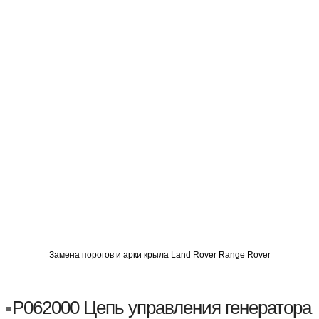
О
АВТОМИГ СЗАО
АВТОМИГ ЮВАО
АВТОМИГ САО
Замена порогов и арки крыла Land Rover Range Rover
P062000 Цепь управления генератора