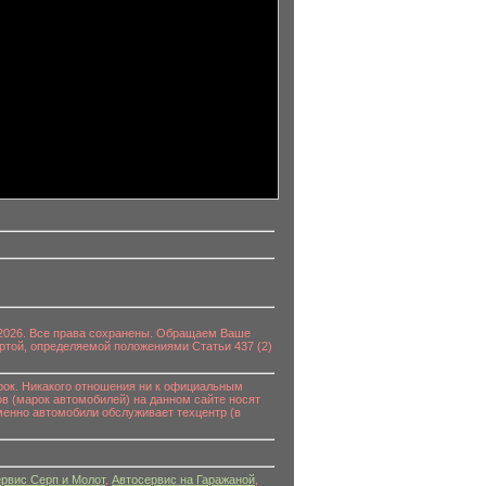
0-2026. Все права сохранены. Обращаем Ваше
ртой, определяемой положениями Статьи 437 (2)
к. Никакого отношения ни к официальным
в (марок автомобилей) на данном сайте носят
енно автомобили обслуживает техцентр (в
рвис Серп и Молот
,
Автосервис на Гаражаной
,