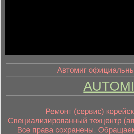
информ
информационный контент
Автомиг официальный
AUTOMI
Ремонт (сервис) корейск
Специализированный техцентр (авт
Все права сохранены. Обращаем