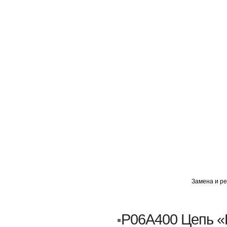
ГЛАВНАЯ
АВТОМИГ ВАО
АВТОМИГ СЗАО
Замена и ре
Кузовной ремонт
Пескоструйка
P06A400 Цепь «
Замена порогов и арок