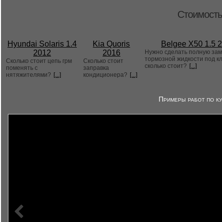
Стоимость
Hyundai Solaris 1.4
Kia Quoris
Belgee X50 1.5 
2012
2016
Нужно сделать полную за
тормозной жидкости под к
Сколько стоит цепь грм
Сколько стоит
сколько стоит?
[...]
поменять с
заправка
нятяжителями?
[...]
кондиционера?
[...]
Примеры работ по ку