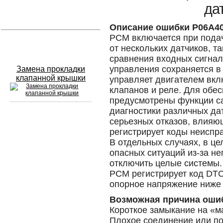
дат
Устранение вмятин
Описание ошибки P06A4
PCM включается при подач
Слесарный ремонт
от нескольких датчиков, т
сравнения входных сигнал
управления сохраняется 
Замена прокладки
клапанной крышки
управляет двигателем вкл
клапанов и реле. Для обе
предусмотрены функции са
диагностики различных да
серьезных отказов, влия
Сход развал
регистрирует коды неиспр
В отдельных случаях, в ц
Замена масла в двигателе
опасных ситуаций из-за н
отключить целые системы.
Промывка инжектора
PCM регистрирует код DTC
Заправка кондиционера
опорное напряжение ниже 
Возможная причина оши
Шиномонтаж
Короткое замыкание на «м
Эндоскопия двигателя
Плохое соединение или п