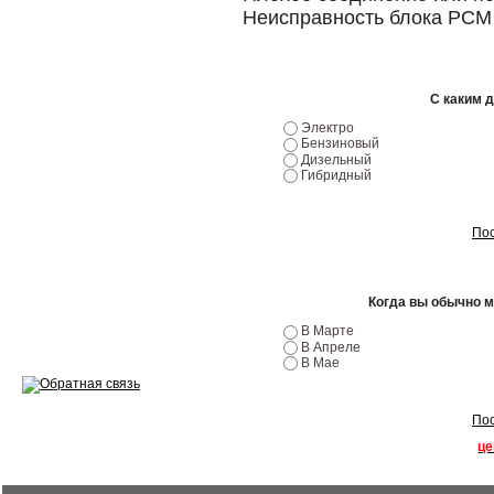
Неисправность блока PCM
Ремонт двигателей
Регулировка ЭУР
С каким 
Антикор автомобиля
Электро
Бензиновый
Диагностика перед…
Дизельный
Гибридный
Стоимость диагностики
Пос
Обслуживание такси
Хранение шин
Когда вы обычно 
Запчасти по ВИН
В Марте
В Апреле
В Мае
Пос
Вакансии
це