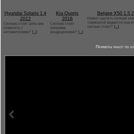
Hyundai Solaris 1.4
Kia Quoris
Belgee X50 1.5 
2012
2016
Нужно сделать полную за
тормозной жидкости под к
Сколько стоит цепь грм
Сколько стоит
сколько стоит?
[...]
поменять с
заправка
нятяжителями?
[...]
кондиционера?
[...]
Примеры работ по ку