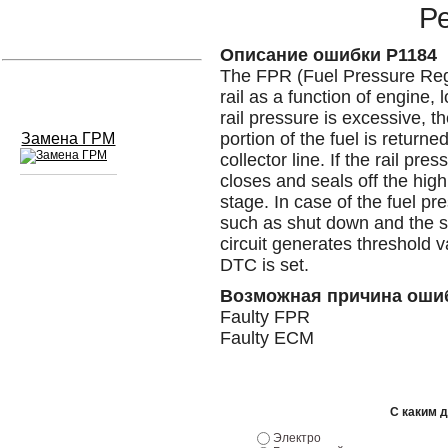
Pe
Устранение вмятин
Описание ошибки P1184
The FPR (Fuel Pressure Regul
Слесарный ремонт
rail as a function of engine, l
rail pressure is excessive, 
portion of the fuel is returned
Замена ГРМ
collector line. If the rail pre
closes and seals off the hig
stage. In case of the fuel pr
Сход развал
such as shut down and the st
circuit generates threshold 
Замена масла в двигателе
DTC is set.
Возможная причина оши
Промывка инжектора
Faulty FPR
Заправка кондиционера
Faulty ECM
Шиномонтаж
Эндоскопия двигателя
С каким 
Электро