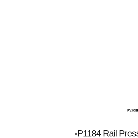
ГЛАВНАЯ
АВТОМИГ ВАО
АВТОМИГ СЗАО
Кузов
Кузовной ремонт
Пескоструйка
P1184 Rail Pres
Замена порогов и арок