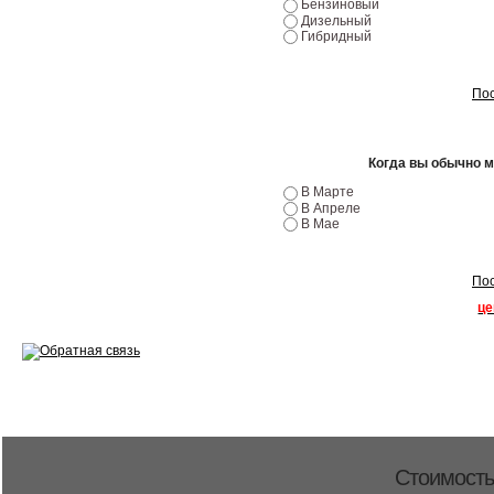
Ремонт двигателей
Бензиновый
Дизельный
Гибридный
Регулировка ЭУР
Антикор автомобиля
Пос
Диагностика перед…
Когда вы обычно 
Стоимость диагностики
В Марте
В Апреле
Обслуживание такси
В Мае
Хранение шин
Пос
Запчасти по ВИН
це
Вакансии
Стоимость