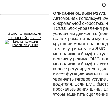
о
Устранение вмятин
Описание ошибки P1771
Автомобиль использует 2
Слесарный ремонт
с нормальной скоростью, 
TCCU: блок управления раз
условиями движения. (пов
Замена прокладки
клапанной крышки
(=электромагнитная муфт
крутящий момент на перед
тока внутри катушки ЭМС.
многодисковой муфты кула
величину режима ЭМС. по
Сход развал
многодисковой муфты уси
колесе регулируется в диа
Замена масла в двигателе
имеет функцию 4WD-LOCK,
увеличить тяговое усилие 
Промывка инжектора
водителя. Если EMC быстр
Заправка кондиционера
проскальзывания шины, E
чтобы защитить сцепление
Шиномонтаж
Эндоскопия двигателя