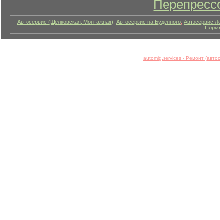
Перепресс
Автосервис (Щелковская, Монтажная)
,
Автосервис на Буденного
,
Автосервис Л
Нормы
automig.services - Ремонт (авт