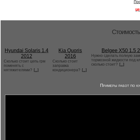
Пос
це
Стоимость
Hyundai Solaris 1.4
Kia Quoris
Belgee X50 1.5 
2012
2016
Нужно сделать полную за
тормозной жидкости под к
Сколько стоит цепь грм
Сколько стоит
сколько стоит?
[...]
поменять с
заправка
нятяжителями?
[...]
кондиционера?
[...]
Примеры работ по ку