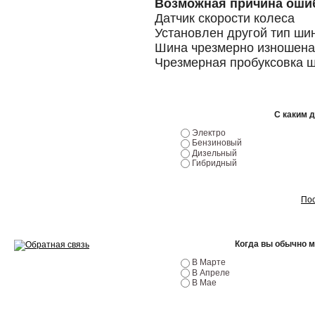
Возможная причина оши
Датчик скорости колеса
Ремонт двигателей
Установлен другой тип ши
Шина чрезмерно изношена
Регулировка ЭУР
Чрезмерная пробуксовка 
Антикор автомобиля
Диагностика перед…
С каким 
Стоимость диагностики
Электро
Бензиновый
Дизельный
Обслуживание такси
Гибридный
Хранение шин
Пос
Запчасти по ВИН
Когда вы обычно 
В Марте
В Апреле
В Мае
Вакансии