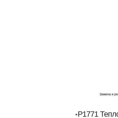
ГЛАВНАЯ
АВТОМИГ ВАО
АВТОМИГ СЗАО
Замена и ре
Кузовной ремонт
Пескоструйка
P1771 Тепл
Замена порогов и арок