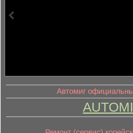
информ
информационный контент
Автомиг официальный
AUTOMI
Ремонт (сервис) корейск