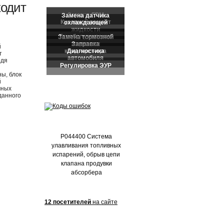
Частые обращения:
ходит
й
т
одя
ы, блок
й
чных
данного
P044400 Система
улавливания топливных
испарений, обрыв цепи
клапана продувки
абсорбера
12 посетителей
на сайте