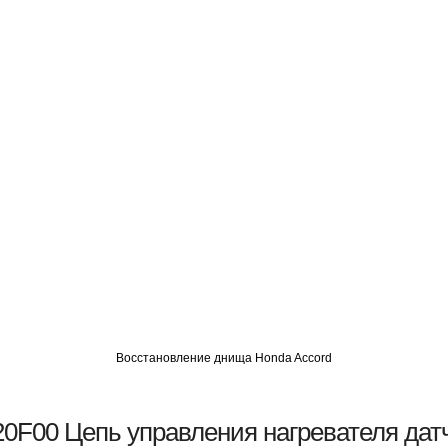
О
АВТОМИГ СЗАО
АВТОМИГ ЮВАО
АВТОМИГ САО
Восстановление днища Honda Accord
0F00 Цепь управления нагревателя дат