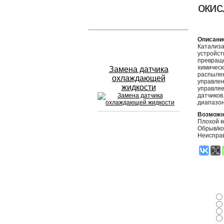
окис
Устранение вмятин
Описани
Слесарный ремонт
Катализа
устройст
превраще
химическ
Замена датчика
распылен
охлаждающей
управлен
жидкости
управляе
датчиков
диапазон
Возможн
Плохой к
Обрыв/ко
Сход развал
Неисправ
Замена масла в двигателе
Промывка инжектора
Заправка кондиционера
Шиномонтаж