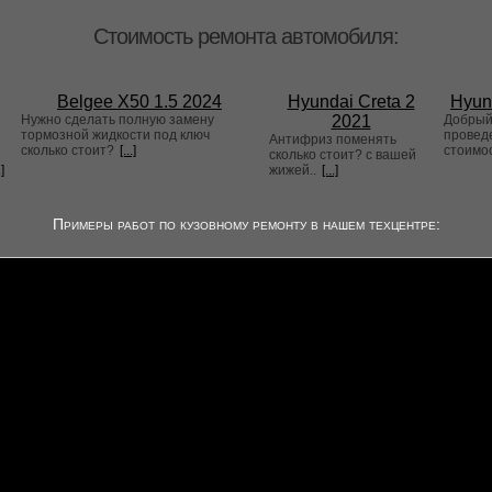
Стоимость ремонта автомобиля:
Belgee X50 1.5 2024
Hyundai Creta 2
Hyun
Нужно сделать полную замену
2021
Добрый 
тормозной жидкости под ключ
проведе
Антифриз поменять
сколько стоит?
[...]
стоимо
сколько стоит? с вашей
.]
жижей..
[...]
Примеры работ по кузовному ремонту в нашем техцентре: