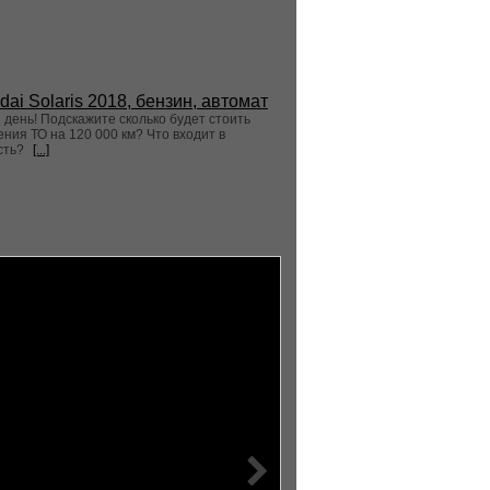
dai Solaris 2018, бензин, автомат
день! Подскажите сколько будет стоить
ния ТО на 120 000 км? Что входит в
сть?
[...]