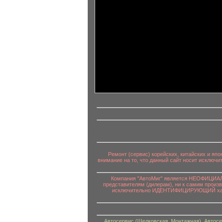
информационный контент
Ремонт (сервис) корейских, китайских и яп
внимание на то, что данный сайт носит исключ
Компания "АвтоМиг" является НЕОФИЦИАЛЬ
представителям (дилерам), ни к самим произ
исключительно ИДЕНТИФИЦИРУЮЩИЙ характе
Автосервис (Щелковская, Монтажная)
,
Автосе