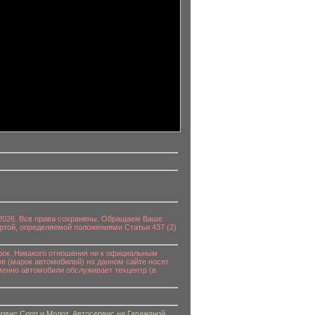
0-2026. Все права сохранены. Обращаем Ваше
ртой, определяемой положениями Статьи 437 (2)
к. Никакого отношения ни к официальным
в (марок автомобилей) на данном сайте носят
енно автомобили обслуживает техцентр (в
рвис Серп и Молот
,
Автосервис на Гаражаной
,