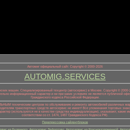
информационный заголовок
Автомиг официальный сайт. Copyright © 2000-2026
AUTOMIG.SERVICES
онских машин. Специализированный техцентр (автосервис) в Москве. Copyright © 200
ительно информационный характер и ни при каких условиях не является публичной офе
Гражданского кодекса Российской Федерации.
НЫМ техническим центром по обслуживанию и ремонту автомобилей различных маро
водителям транспортных средств автосервис не имеет! Все упоминания торговых знако
р (используются не в качестве средства индивидуализации), указывают, какие им
соответствии со ст. 1474, 1487 Гражданского Кодекса РФ).
Перепрессовка сайлентблоков
рвис на Буденного
,
Автосервис Лефортово
,
Автосервис на Красноказарменной
,
Автосе