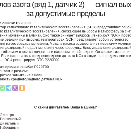
лов азота (ряд 1, датчик 2) — сигнал вы
за допустимые пределы
е ошибки P220F00
тор селективного каталитического восстановления (SCR) представляет собо
во каталитического восстановления, снижающее выбросы в атмосферу за сче
ния мочевины в аммиак. Оно также снижает выбросы, генерируя NOx и пров
ие реакции при высоких температурах. SCR представляет собой устройство
ия из резервуара мочевины. Модуль насоса осуществляет перекачку мочевин
ия дозировкой подает мочевину через форсунку. Блок управления дозировко
т объемом впрыска мочевины и нагревом линий подачи. Он состоит из разли
. Если нагреватель среднего/заднего датчика NOx выходит за пределы вне за
а, DCU регистрирует DTC P220F00.
ая причина ошибки P220F00
онтакт в разъеме
роткое замыкание в цепи
ность среднего/заднего датчика NOx
С каким двигателем Ваша машина?
Электро
Бензиновый
Дизельный
Гибридный