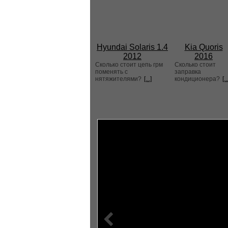
Hyundai Solaris 1.4
Kia Quoris
2012
2016
Сколько стоит цепь грм
Сколько стоит
поменять с
заправка
нятяжителями?
[...]
кондиционера?
[..