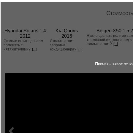
Стоимость
Hyundai Solaris 1.4
Kia Quoris
Belgee X50 1.5 
2012
2016
Нужно сделать полную за
тормозной жидкости под к
Сколько стоит цепь грм
Сколько стоит
сколько стоит?
[...]
поменять с
заправка
нятяжителями?
[...]
кондиционера?
[...]
Примеры работ по ку