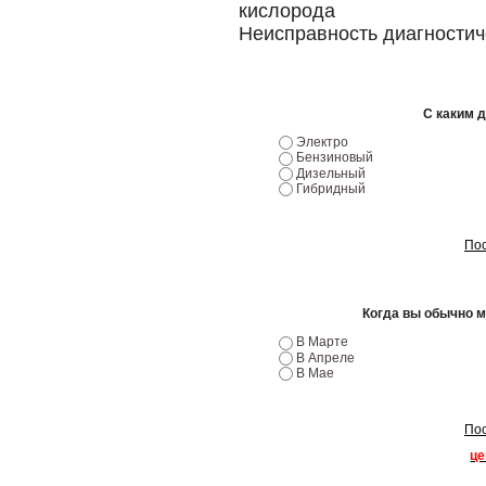
кислорода
Неисправность диагностич
С каким 
Электро
Бензиновый
Дизельный
Гибридный
Пос
Когда вы обычно 
В Марте
В Апреле
В Мае
Пос
це