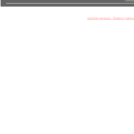
automig.services - Ремонт (авт