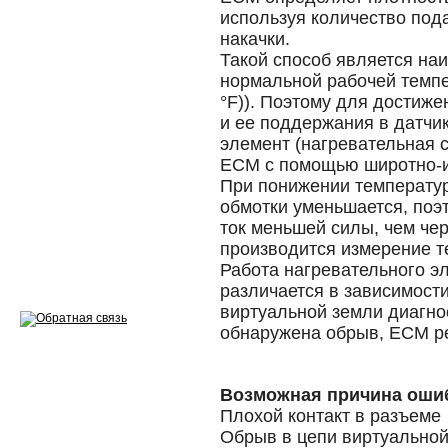
Ремонт двигателей
используя количество под
накачки.
Регулировка ЭУР
Такой способ является н
Антикор автомобиля
нормальной рабочей темпер
°F)). Поэтому для достиж
Диагностика перед…
и ее поддержания в датчи
элемент (нагревательная с
Стоимость диагностики
ECM с помощью широтно-
При понижении температу
Обслуживание такси
обмотки уменьшается, поэ
ток меньшей силы, чем че
Хранение шин
производится измерение т
Запчасти по ВИН
Работа нагревательного э
различается в зависимости
виртуальной земли диагно
обнаружена обрыв, ECM ре
Вакансии
Возможная причина оши
Плохой контакт в разъеме
Обрыв в цепи виртуальной