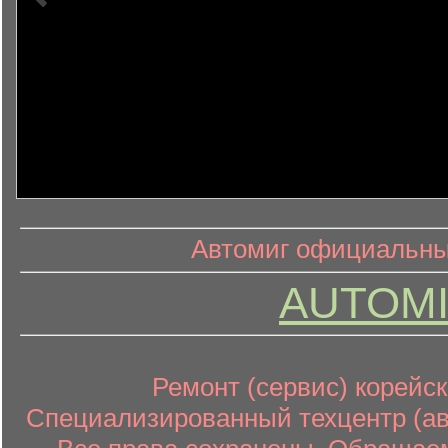
информ
информационный контент
Автомиг официальный
AUTOMI
Ремонт (сервис) корейск
Специализированный техцентр (авт