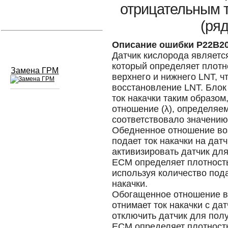
отрицательным т
Устранение вмятин
(ряд
Слесарный ремонт
Описание ошибки P22B2
Датчик кислорода являетс
который определяет плотн
Замена ГРМ
верхнего и нижнего LNT, ч
восстановление LNT. Блок
ток накачки таким образо
отношение (λ), определяе
Сход развал
соответствовало значению
Обедненное отношение возд
Замена масла в двигателе
подает ток накачки на датч
активизировать датчик для 
Промывка инжектора
ECM определяет плотность
Заправка кондиционера
используя количество под
накачки.
Шиномонтаж
Обогащенное отношение воз
отнимает ток накачки с дат
Эндоскопия двигателя
отключить датчик для получ
ECM определяет плотность