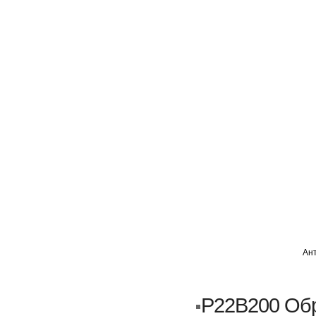
ГЛАВНАЯ
АВТОМИГ ВАО
АВТОМИГ СЗАО
Ан
Кузовной ремонт
Пескоструйка
P22B200 Обр
Замена порогов и арок