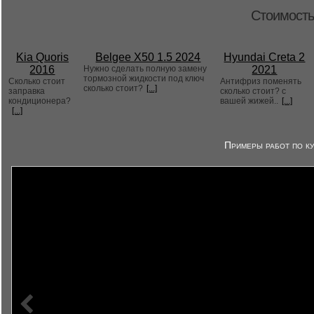
Стоимость
Kia Quoris
Belgee X50 1.5 2024
Hyundai Creta 2
2016
Нужно сделать полную замену
2021
тормозной жидкости под ключ
Сколько стоит
Антифриз поменять
сколько стоит?
[...]
заправка
сколько стоит? с
кондиционера?
вашей жижей..
[...]
[...]
Примеры работ по ку