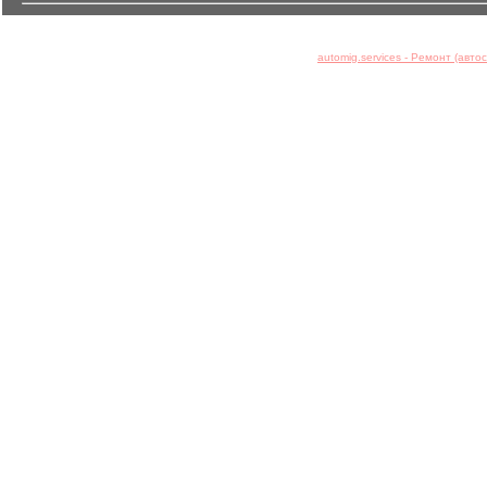
automig.services - Ремонт (авт