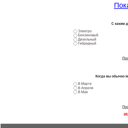
Пока
С каким 
Электро
Бензиновый
Дизельный
Гибридный
Пос
Когда вы обычно 
В Марте
В Апреле
В Мае
Пос
це