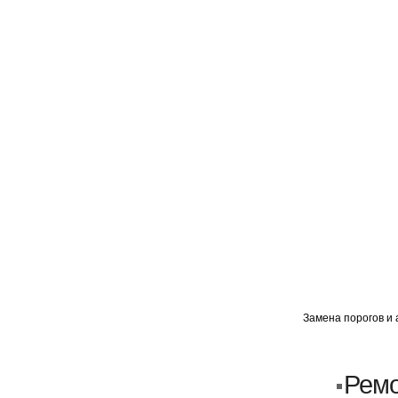
ГЛАВНАЯ
АВТОМИГ ВАО
АВТОМИГ СЗАО
Замена порогов и 
Кузовной ремонт
Пескоструйка
Ремо
Замена порогов и арок