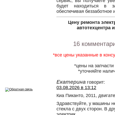
сервис, вы получаете ув
будет находиться в з
Ремонт двигателей
обеспечивая беззаботное 
Регулировка ЭУР
Цену ремонта элект
автотехцентра и
Антикор автомобиля
Диагностика перед…
16 комментар
Стоимость диагностики
*все цены указанные в конс
Обслуживание такси
*цены на запчасти
Хранение шин
*уточняйте налич
Запчасти по ВИН
Екатерина
говорит:
03.08.2026 в 13:12
Киа Пиканто, 2011, двигат
Здравствуйте, у машины н
Вакансии
стекла с двух сторон. В др
электрик.