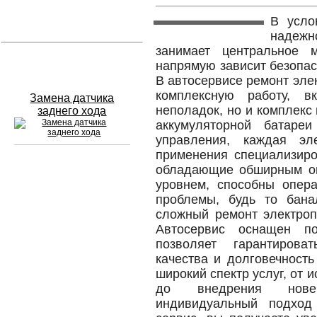
В усло
Устранение вмятин
надежн
занимает центральное 
Слесарный ремонт
напрямую зависит безопасн
В автосервисе ремонт эле
комплексную работу, 
Замена датчика
неполадок, но и комплекс
заднего хода
аккумуляторной батаре
управления, каждая эл
применения специализиро
обладающие обширным о
Сход развал
уровнем, способны опер
проблемы, будь то бана
Замена масла в двигателе
сложный ремонт электроп
Автосервис оснащен п
Промывка инжектора
позволяет гарантирова
качества и долговечност
Заправка кондиционера
широкий спектр услуг, от 
Шиномонтаж
до внедрения новей
индивидуальный подход
Эндоскопия двигателя