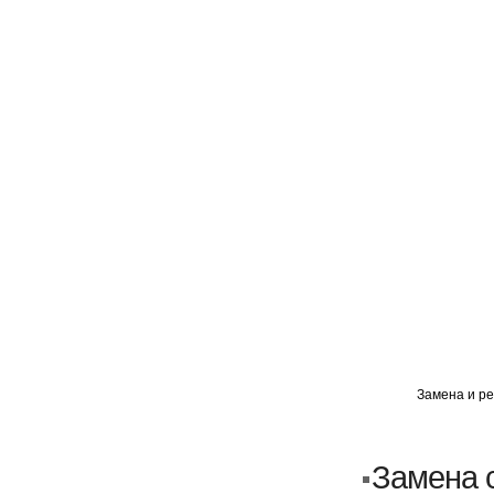
ГЛАВНАЯ
АВТОМИГ ВАО
АВТОМИГ СЗАО
Замена и ре
Кузовной ремонт
Пескоструйка
Замена 
Замена порогов и арок