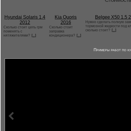
Hyundai Solaris 1.4
Kia Quoris
Belgee X50 1.5 
2012
2016
Нужно сделать полную за
тормозной жидкости под к
Сколько стоит цепь грм
Сколько стоит
сколько стоит?
[...]
поменять с
заправка
нятяжителями?
[...]
кондиционера?
[...]
Примеры работ по ку