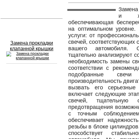
Замена 
Устранение вмятин
и жи
обеспечивающая беспере
Слесарный ремонт
на оптимальном уровне. 
услуги: от профессиональ
свечей, соответствующих 
Замена прокладки
вашего автомобиля. С
клапанной крышки
тщательно анализируют со
необходимость замены св
соответствии с рекоменд
подобранные свечи
Сход развал
производительность двига
вызвать его серьезные
Замена масла в двигателе
включает следующие этап
свечей, тщательную 
Промывка инжектора
предотвращения возможны
с точным соблюдением
Заправка кондиционера
обеспечивает надежност
Шиномонтаж
резьбы в блоке цилиндров
способствует стабиль
Эндоскопия двигателя