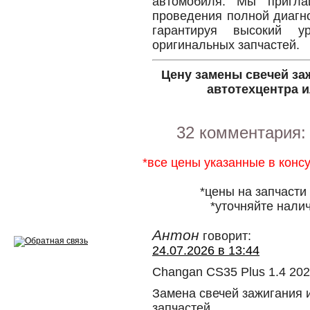
автомобиля. Мы пригл
проведения полной диагно
Ремонт двигателей
гарантируя высокий у
оригинальных запчастей.
Регулировка ЭУР
Цену замены свечей за
Антикор автомобиля
автотехцентра и
Диагностика перед…
Стоимость диагностики
32 комментария
Обслуживание такси
*все цены указанные в конс
Хранение шин
*цены на запчасти
*уточняйте налич
Запчасти по ВИН
Антон
говорит:
24.07.2026 в 13:44
Changan CS35 Plus 1.4 20
Вакансии
Замена свечей зажигания и
запчастей.